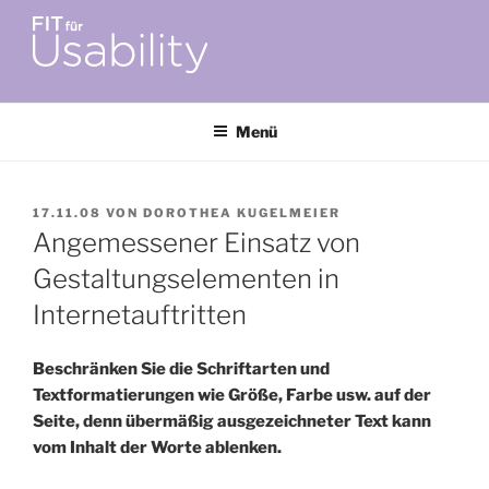
Zum
Inhalt
springen
FIT FÜR USABILITY
Online-Initiative von Usability-Netzwerk Bonn-Rhein-Sieg und
Fraunhofer FIT zu Usability & UX-Engineering
Menü
VERÖFFENTLICHT
17.11.08
VON
DOROTHEA KUGELMEIER
AM
Angemessener Einsatz von
Gestaltungselementen in
Internetauftritten
Beschränken Sie die Schriftarten und
Textformatierungen wie Größe, Farbe usw. auf der
Seite, denn übermäßig ausgezeichneter Text kann
vom Inhalt der Worte ablenken.