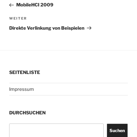
Beitrag
MobileHCI 2009
Nächster
WEITER
Beitrag
Direkte Verlinkung von Beispielen
SEITENLISTE
Impressum
DURCHSUCHEN
Suchen
Suchen