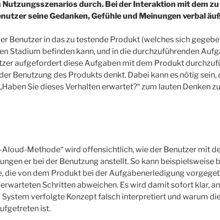
 Nutzungsszenarios durch. Bei der Interaktion mit dem zu
enutzer seine Gedanken, Gefühle und Meinungen verbal äu
er Benutzer in das zu testende Produkt (welches sich gegebe
en Stadium befinden kann, und in die durchzuführenden Auf
tzer aufgefordert diese Aufgaben mit dem Produkt durchzuf
i der Benutzung des Produkts denkt. Dabei kann es nötig sein,
„Haben Sie dieses Verhalten erwartet?“ zum lauten Denken zu
g-Aloud-Methode“ wird offensichtlich, wie der Benutzer mit
ngen er bei der Benutzung anstellt. So kann beispielsweise
te, die von dem Produkt bei der Aufgabenerledigung vorgege
erwarteten Schritten abweichen. Es wird damit sofort klar, a
 System verfolgte Konzept falsch interpretiert und warum di
ufgetreten ist.