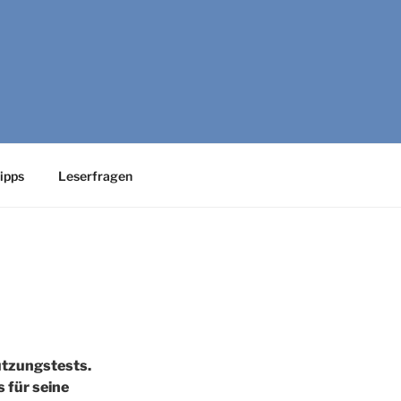
 UX-Engineering
ipps
Leserfragen
utzungstests.
 für seine