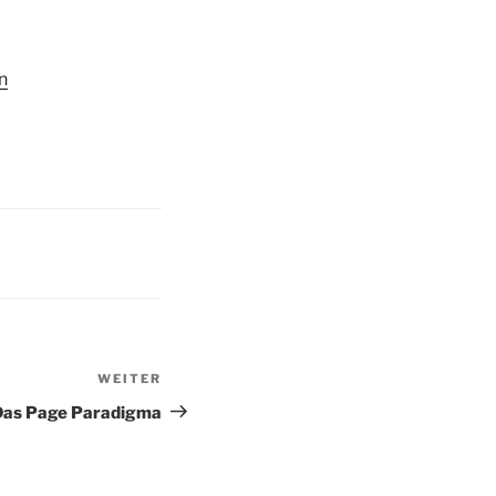
n
WEITER
Nächster
Beitrag
Das Page Paradigma