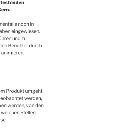
 testenden
ßern.
nenfalls noch in
gaben eingewiesen.
ühren und zu
 den Benutzer durch
 animieren.
 dem Produkt umgeht
 beobachtet werden,
ben werden, von den
n welchen Stellen
ese