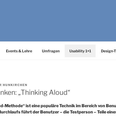
SABILITY
y-Netzwerk Bonn-Rhein-Sieg und Fraunhofer FIT zu Usability &
Events & Lehre
Umfragen
Usability 1×1
Design-T
R HUNKIRCHEN
enken: „Thinking Aloud“
d-Methode“ ist eine populäre Technik im Bereich von Ben
rchlaufs führt der Benutzer – die Testperson – Teile eines