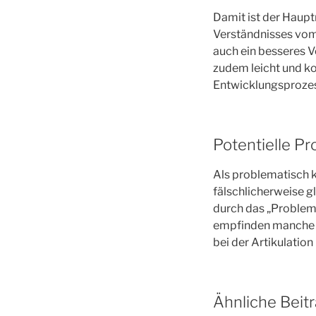
Damit ist der Haup
Verständnisses vom
auch ein besseres 
zudem leicht und k
Entwicklungsprozes
Potentielle P
Als problematisch k
fälschlicherweise g
durch das „Problem
empfinden manche B
bei der Artikulation
Ähnliche Beit