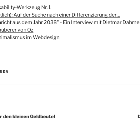
ability-Werkzeug Nr. 1
klich): Auf der Suche nach einer Differenzierung der…
hricht aus dem Jahr 2038" - Ein Interview mit Dietmar Dahme
auberer von Oz
inimalismus im Webdesign
SSEN
igation
 den kleinen Geldbeutel