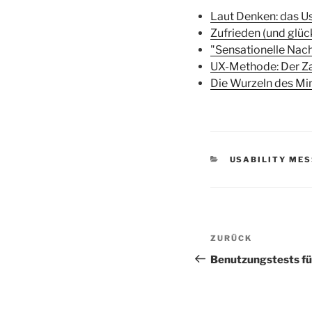
Laut Denken: das Us
Zufrieden (und glüc
"Sensationelle Nac
UX-Methode: Der Z
Die Wurzeln des M
KATEGORIEN
USABILITY ME
Beitragsnav
Vorheriger
ZURÜCK
Beitrag
Benutzungstests für