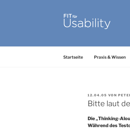
Zum
Inhalt
springen
FIT FÜR U
Online-Initiative von Usabilit
Startseite
Praxis & Wissen
VERÖFFENTLICHT
12.04.05
VON
PETE
AM
Bitte laut d
Die „Thinking-Alou
Während des Testdu