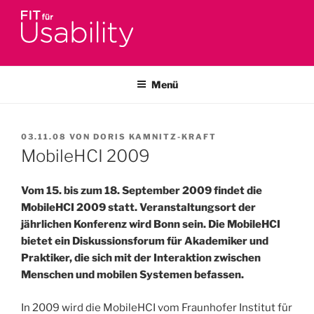
Zum
Inhalt
springen
FIT FÜR USABILITY
Online-Initiative von Usability-Netzwerk Bonn-Rhein-Sieg und
Fraunhofer FIT zu Usability & UX-Engineering
Menü
VERÖFFENTLICHT
03.11.08
VON
DORIS KAMNITZ-KRAFT
AM
MobileHCI 2009
Vom 15. bis zum 18. September 2009 findet die
MobileHCI 2009 statt. Veranstaltungsort der
jährlichen Konferenz wird Bonn sein. Die MobileHCI
bietet ein Diskussionsforum für Akademiker und
Praktiker, die sich mit der Interaktion zwischen
Menschen und mobilen Systemen befassen.
In 2009 wird die MobileHCI vom Fraunhofer Institut für