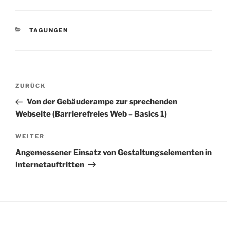
KATEGORIEN
TAGUNGEN
Beitragsnavigation
Vorheriger
ZURÜCK
Beitrag
Von der Gebäuderampe zur sprechenden
Webseite (Barrierefreies Web – Basics 1)
Nächster
WEITER
Beitrag
Angemessener Einsatz von Gestaltungselementen in
Internetauftritten