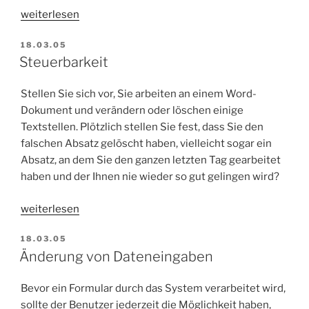
„Über
weiterlesen
den
VERÖFFENTLICHT
18.03.05
Daumen:
AM
Steuerbarkeit
Heuristische
Evaluation“
Stellen Sie sich vor, Sie arbeiten an einem Word-
Dokument und verändern oder löschen einige
Textstellen. Plötzlich stellen Sie fest, dass Sie den
falschen Absatz gelöscht haben, vielleicht sogar ein
Absatz, an dem Sie den ganzen letzten Tag gearbeitet
haben und der Ihnen nie wieder so gut gelingen wird?
„Steuerbarkeit“
weiterlesen
VERÖFFENTLICHT
18.03.05
AM
Änderung von Dateneingaben
Bevor ein Formular durch das System verarbeitet wird,
sollte der Benutzer jederzeit die Möglichkeit haben,