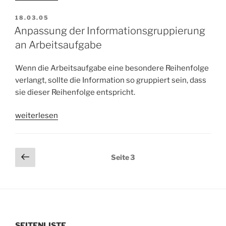
von
VERÖFFENTLICHT
18.03.05
Farben
AM
Anpassung der Informationsgruppierung
als
an Arbeitsaufgabe
Informationsträger“
Wenn die Arbeitsaufgabe eine besondere Reihenfolge
verlangt, sollte die Information so gruppiert sein, dass
sie dieser Reihenfolge entspricht.
„Anpassung
weiterlesen
der
Informationsgruppierung
an
Seitennummerierung
Vorherige
Seite
3
Arbeitsaufgabe“
Seite
der
Beiträge
SEITENLISTE