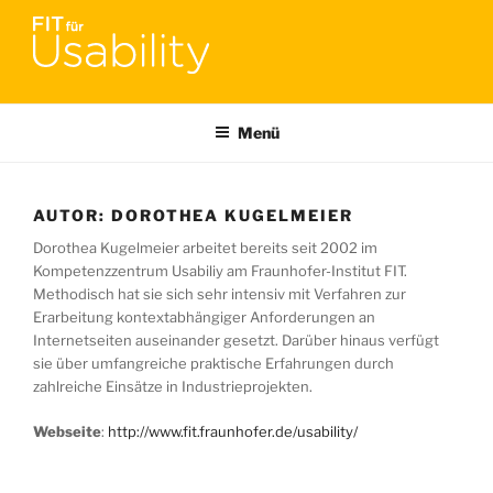
Zum
Inhalt
springen
FIT FÜR USABILITY
Online-Initiative von Usability-Netzwerk Bonn-Rhein-Sieg und
Fraunhofer FIT zu Usability & UX-Engineering
Menü
AUTOR:
DOROTHEA KUGELMEIER
Dorothea Kugelmeier arbeitet bereits seit 2002 im
Kompetenzzentrum Usabiliy am Fraunhofer-Institut FIT.
Methodisch hat sie sich sehr intensiv mit Verfahren zur
Erarbeitung kontextabhängiger Anforderungen an
Internetseiten auseinander gesetzt. Darüber hinaus verfügt
sie über umfangreiche praktische Erfahrungen durch
zahlreiche Einsätze in Industrieprojekten.
Webseite
:
http://www.fit.fraunhofer.de/usability/