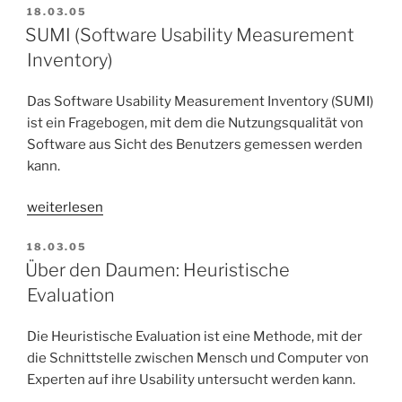
VERÖFFENTLICHT
18.03.05
AM
SUMI (Software Usability Measurement
Inventory)
Das Software Usability Measurement Inventory (SUMI)
ist ein Fragebogen, mit dem die Nutzungsqualität von
Software aus Sicht des Benutzers gemessen werden
kann.
„SUMI
weiterlesen
(Software
VERÖFFENTLICHT
18.03.05
Usability
AM
Über den Daumen: Heuristische
Measurement
Evaluation
Inventory)“
Die Heuristische Evaluation ist eine Methode, mit der
die Schnittstelle zwischen Mensch und Computer von
Experten auf ihre Usability untersucht werden kann.