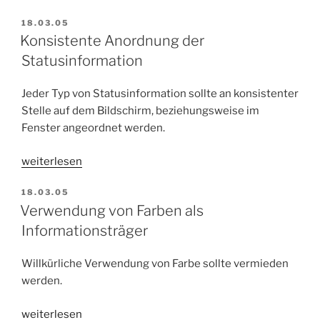
von
VERÖFFENTLICHT
18.03.05
Menüs“
AM
Konsistente Anordnung der
Statusinformation
Jeder Typ von Statusinformation sollte an konsistenter
Stelle auf dem Bildschirm, beziehungsweise im
Fenster angeordnet werden.
„Konsistente
weiterlesen
Anordnung
VERÖFFENTLICHT
18.03.05
der
AM
Verwendung von Farben als
Statusinformation“
Informationsträger
Willkürliche Verwendung von Farbe sollte vermieden
werden.
„Verwendung
weiterlesen