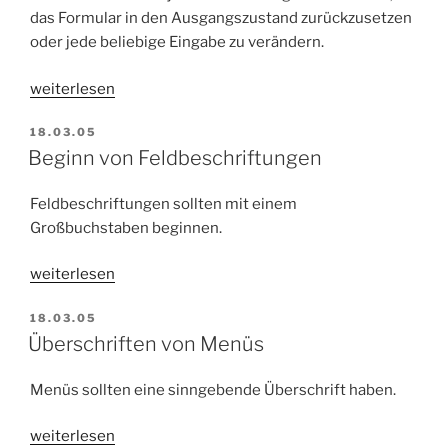
das Formular in den Ausgangszustand zurückzusetzen
oder jede beliebige Eingabe zu verändern.
„Änderung
weiterlesen
von
VERÖFFENTLICHT
18.03.05
Dateneingaben“
AM
Beginn von Feldbeschriftungen
Feldbeschriftungen sollten mit einem
Großbuchstaben beginnen.
„Beginn
weiterlesen
von
VERÖFFENTLICHT
18.03.05
Feldbeschriftungen“
AM
Überschriften von Menüs
Menüs sollten eine sinngebende Überschrift haben.
„Überschriften
weiterlesen