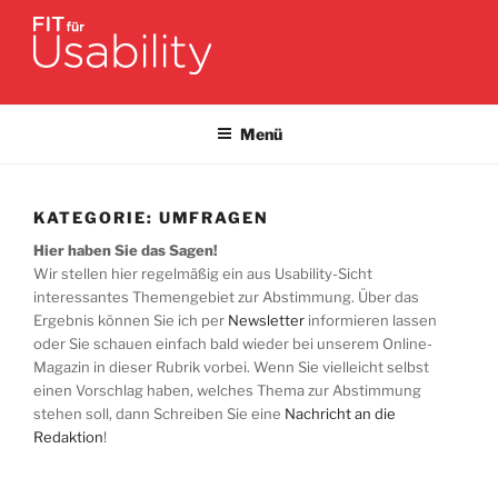
Zum
Inhalt
springen
FIT FÜR USABILITY
Online-Initiative von Usability-Netzwerk Bonn-Rhein-Sieg und
Fraunhofer FIT zu Usability & UX-Engineering
Menü
KATEGORIE:
UMFRAGEN
Hier haben Sie das Sagen!
Wir stellen hier regelmäßig ein aus Usability-Sicht
interessantes Themengebiet zur Abstimmung. Über das
Ergebnis können Sie ich per
Newsletter
informieren lassen
oder Sie schauen einfach bald wieder bei unserem Online-
Magazin in dieser Rubrik vorbei. Wenn Sie vielleicht selbst
einen Vorschlag haben, welches Thema zur Abstimmung
stehen soll, dann Schreiben Sie eine
Nachricht an die
Redaktion
!