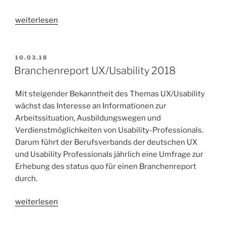
„Fraunhofer-
weiterlesen
Umfrage
»Homeoffice«:
Wie
VERÖFFENTLICHT
10.03.18
AM
klappt
Branchenreport UX/Usability 2018
das
bei
Mit steigender Bekanntheit des Themas UX/Usability
Ihnen?“
wächst das Interesse an Informationen zur
Arbeitssituation, Ausbildungswegen und
Verdienstmöglichkeiten von Usability-Professionals.
Darum führt der Berufsverbands der deutschen UX
und Usability Professionals jährlich eine Umfrage zur
Erhebung des status quo für einen Branchenreport
durch.
„Branchenreport
weiterlesen
UX/Usability
2018“