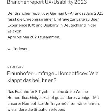
einer
Branchenreport UX/Usability 2023
Studie
zum
Der Branchenreport der German UPA für das Jahr 2023
Thema
fasst die Ergebnisse einer Umfrage zur Lage zu User
„Nutzung
Experience (UX) und Usability in Deutschland in der
von
Zeit von
GenAI
April bis Mai 2023 zusammen.
wie
„Branchenreport
ChatGPT
weiterlesen
UX/Usability
im
2023“
Arbeitsalltag““
VERÖFFENTLICHT
01.04.20
AM
Fraunhofer-Umfrage »Homeoffice«: Wie
klappt das bei Ihnen?
Das Fraunhofer FIT geht in seine dritte Woche
Homeoffice. Einiges klappt gut, anderes weniger. Mit
unserer Homeoffice-Umfrage möchten wir erfahren,
wie andere die Situation erleben.