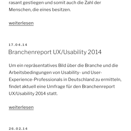
rasant gestiegen und somit auch die Zahl der
Menschen, die eines besitzen.
„Sozialer
weiterlesen
Stress
–
Dank
VERÖFFENTLICHT
17.04.14
AM
sozialem
Branchenreport UX/Usability 2014
Netz
(Teil 1/2)“
Um ein repräsentatives Bild über die Branche und die
Arbeitsbedingungen von Usability- und User-
Experience-Professionals in Deutschland zu ermitteln,
findet aktuell eine Umfrage für den Branchenreport
UX/Usability 2014 statt.
„Branchenreport
weiterlesen
UX/Usability
2014“
VERÖFFENTLICHT
26.02.14