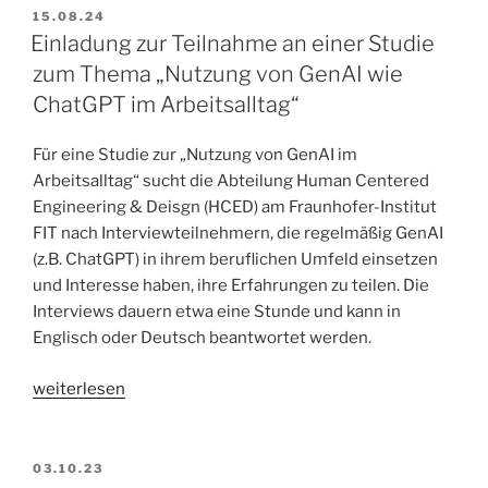
VERÖFFENTLICHT
15.08.24
AM
Einladung zur Teilnahme an einer Studie
zum Thema „Nutzung von GenAI wie
ChatGPT im Arbeitsalltag“
Für eine Studie zur „Nutzung von GenAI im
Arbeitsalltag“ sucht die Abteilung Human Centered
Engineering & Deisgn (HCED) am Fraunhofer-Institut
FIT nach Interviewteilnehmern, die regelmäßig GenAI
(z.B. ChatGPT) in ihrem beruflichen Umfeld einsetzen
und Interesse haben, ihre Erfahrungen zu teilen. Die
Interviews dauern etwa eine Stunde und kann in
Englisch oder Deutsch beantwortet werden.
„Einladung
weiterlesen
zur
Teilnahme
an
VERÖFFENTLICHT
03.10.23
AM