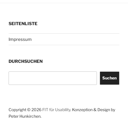
von
KMU“
SEITENLISTE
Impressum
DURCHSUCHEN
Suchen
Suchen
Copyright © 2026
FIT für Usability
. Konzeption & Design by
Peter Hunkirchen.