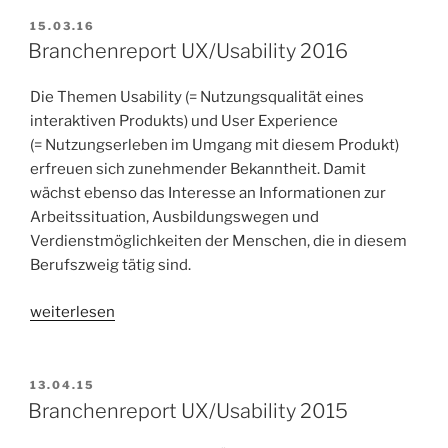
VERÖFFENTLICHT
15.03.16
AM
Branchenreport UX/Usability 2016
Die Themen Usability (= Nutzungsqualität eines
interaktiven Produkts) und User Experience
(= Nutzungserleben im Umgang mit diesem Produkt)
erfreuen sich zunehmender Bekanntheit. Damit
wächst ebenso das Interesse an Informationen zur
Arbeitssituation, Ausbildungswegen und
Verdienstmöglichkeiten der Menschen, die in diesem
Berufszweig tätig sind.
„Branchenreport
weiterlesen
UX/Usability
2016“
VERÖFFENTLICHT
13.04.15
AM
Branchenreport UX/Usability 2015