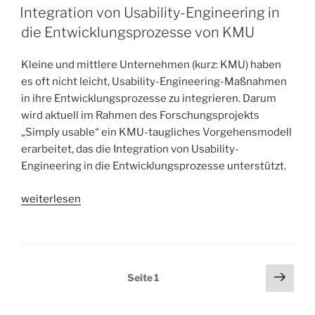
AM
Integration von Usability-Engineering in
die Entwicklungsprozesse von KMU
Kleine und mittlere Unternehmen (kurz: KMU) haben
es oft nicht leicht, Usability-Engineering-Maßnahmen
in ihre Entwicklungsprozesse zu integrieren. Darum
wird aktuell im Rahmen des Forschungsprojekts
„Simply usable“ ein KMU-taugliches Vorgehensmodell
erarbeitet, das die Integration von Usability-
Engineering in die Entwicklungsprozesse unterstützt.
„Integration
weiterlesen
von
Usability-
Engineering
in
Seitennummerierung
Näch
Seite
1
die
Seit
der
Entwicklungsprozesse
Beiträge