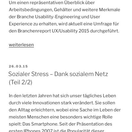
Um einen repräsentativen Überblick über
Arbeitsbedingungen, Gehälter und weitere Merkmale
der Branche Usability-Engineering und User
Experience zu erhalten, wird aktuell eine Umfrage für
den Branchenreport UX/Usability 2015 durchgeführt.
„Branchenreport
weiterlesen
UX/Usability
2015“
VERÖFFENTLICHT
26.03.15
AM
Sozialer Stress – Dank sozialem Netz
(Teil 2/2)
In den letzten Jahren hat sich unser tägliches Leben
durch viele Innovationen stark verändert. Sie sollen
den Alltag erleichtern, wobei eine Sache im Leben der
meisten Menschen eine besonders wichtige Rolle
spielt: Das Smartphone. Seit der Präsentation des
ersten IPhones 2007 ist die Popularität dieser