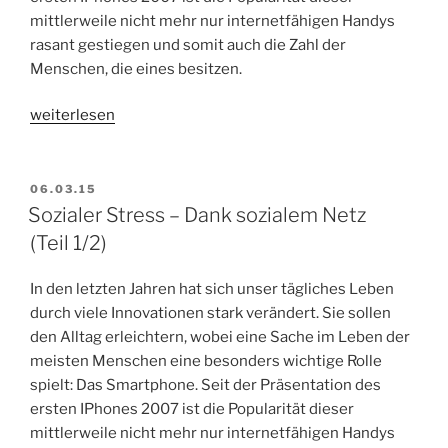
mittlerweile nicht mehr nur internetfähigen Handys
rasant gestiegen und somit auch die Zahl der
Menschen, die eines besitzen.
„Sozialer
weiterlesen
Stress
–
Dank
VERÖFFENTLICHT
06.03.15
AM
sozialem
Sozialer Stress – Dank sozialem Netz
Netz
(Teil 1/2)
(Teil 2/2)“
In den letzten Jahren hat sich unser tägliches Leben
durch viele Innovationen stark verändert. Sie sollen
den Alltag erleichtern, wobei eine Sache im Leben der
meisten Menschen eine besonders wichtige Rolle
spielt: Das Smartphone. Seit der Präsentation des
ersten IPhones 2007 ist die Popularität dieser
mittlerweile nicht mehr nur internetfähigen Handys