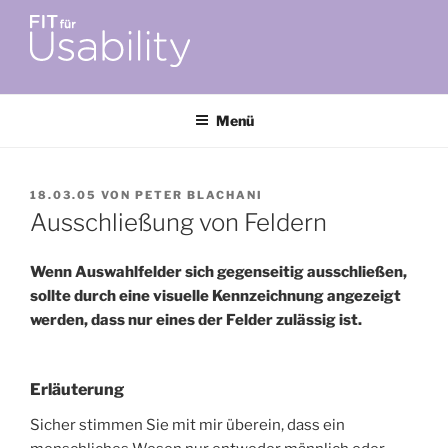
Zum
Inhalt
springen
FIT FÜR USABILITY
Online-Initiative von Usability-Netzwerk Bonn-Rhein-Sieg und
Fraunhofer FIT zu Usability & UX-Engineering
Menü
VERÖFFENTLICHT
18.03.05
VON
PETER BLACHANI
AM
Ausschließung von Feldern
Wenn Auswahlfelder sich gegenseitig ausschließen,
sollte durch eine visuelle Kennzeichnung angezeigt
werden, dass nur eines der Felder zulässig ist.
Erläuterung
Sicher stimmen Sie mit mir überein, dass ein