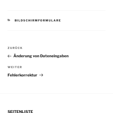
KATEGORIEN
BILDSCHIRMFORMULARE
Beitragsnavigation
Vorheriger
ZURÜCK
Beitrag
Änderung von Dateneingaben
Nächster
WEITER
Beitrag
Fehlerkorrektur
SEITENLISTE