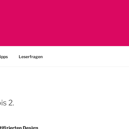
 UX-Engineering
ipps
Leserfragen
s 2.
ifizierten Design