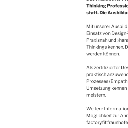
Thinking Professio
statt. Die Ausbildu
Mit unserer Ausbild
Einsatz von Design
Praxisnah und »hand
Thinkings kennen. D
werden können.
Als zertifizierter 
praktisch anzuwende
Prozesses (Empathiz
Umsetzung kennen 
meistern.
Weitere Information
Möglichkeit zur An
factory.fit.fraunhof