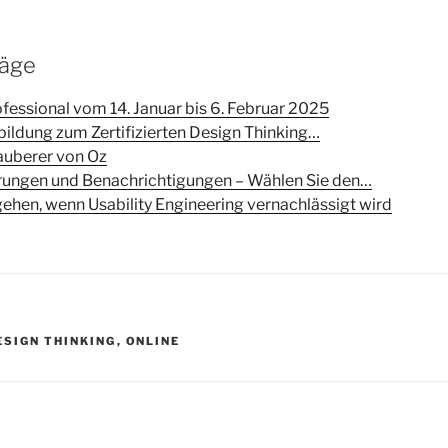
räge
fessional vom 14. Januar bis 6. Februar 2025
ildung zum Zertifizierten Design Thinking…
auberer von Oz
ierungen und Benachrichtigungen – Wählen Sie den…
ehen, wenn Usability Engineering vernachlässigt wird
R
ESIGN THINKING
,
ONLINE
igation