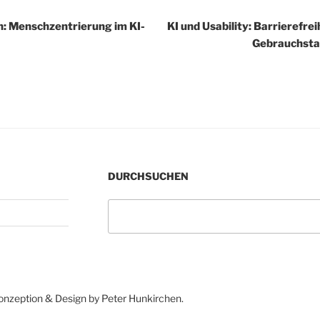
n: Menschzentrierung im KI-
KI und Usability: Barrierefre
Gebrauchstau
DURCHSUCHEN
Suchen
Konzeption & Design by Peter Hunkirchen.