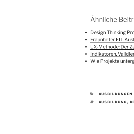
Ähnliche Beit
Design Thinking Pro
Fraunhofer FIT-Ausb
UX-Methode: Der Z
Indikatoren, Valid
Wie Projekte unterg
KATEGORIEN
AUSBILDUNGEN
SCHLAGWÖRTE
AUSBILDUNG
,
D
Beitragsnav