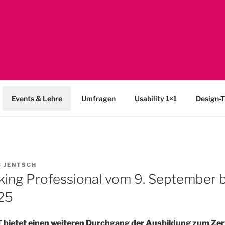
SABILITY
y-Netzwerk Bonn-Rhein-Sieg und Fraunhofer FIT zu Usability &
Events & Lehre
Umfragen
Usability 1×1
Design-T
 JENTSCH
king Professional vom 9. September bi
25
 bietet einen weiteren Durchgang der Ausbildung zum Zert