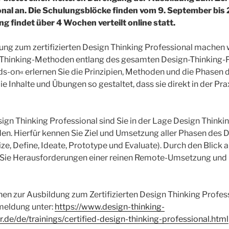
nal an. Die Schulungsblöcke finden vom 9. September bis
ng findet über 4 Wochen verteilt online statt.
ung zum zertifizierten Design Thinking Professional machen wi
-Thinking-Methoden entlang des gesamten Design-Thinking-
s-on« erlernen Sie die Prinzipien, Methoden und die Phasen 
ie Inhalte und Übungen so gestaltet, dass sie direkt in der P
Design Thinking Professional sind Sie in der Lage Design Thin
n. Hierfür kennen Sie Ziel und Umsetzung aller Phasen des 
e, Define, Ideate, Prototype und Evaluate). Durch den Blick 
Sie Herausforderungen einer reinen Remote-Umsetzung und 
en zur Ausbildung zum Zertifizierten Design Thinking Profes
meldung unter:
https://www.design-thinking-
er.de/de/trainings/certified-design-thinking-professional.html