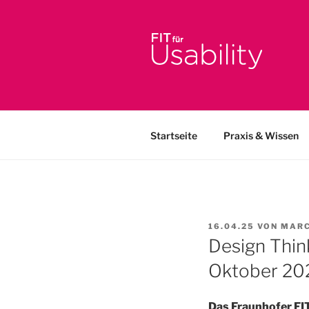
Zum
Inhalt
springen
FIT FÜR U
Online-Initiative von Usabilit
Startseite
Praxis & Wissen
VERÖFFENTLICHT
16.04.25
VON
MARC
AM
Design Thin
Oktober 20
Das Fraunhofer FIT