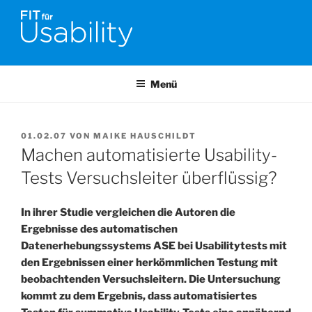
Zum
Inhalt
springen
FIT FÜR USABILITY
Online-Initiative von Usability-Netzwerk Bonn-Rhein-Sieg und
Fraunhofer FIT zu Usability & UX-Engineering
Menü
VERÖFFENTLICHT
01.02.07
VON
MAIKE HAUSCHILDT
AM
Machen automatisierte Usability-
Tests Versuchsleiter überflüssig?
In ihrer Studie vergleichen die Autoren die
Ergebnisse des automatischen
Datenerhebungssystems ASE bei Usabilitytests mit
den Ergebnissen einer herkömmlichen Testung mit
beobachtenden Versuchsleitern.
Die Untersuchung
kommt zu dem Ergebnis, dass automatisiertes