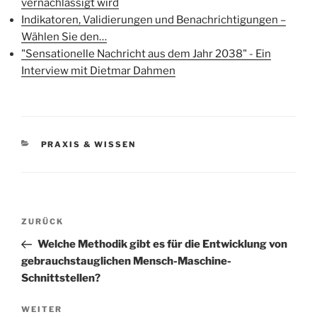
vernachlässigt wird
Indikatoren, Validierungen und Benachrichtigungen –
Wählen Sie den…
"Sensationelle Nachricht aus dem Jahr 2038" - Ein
Interview mit Dietmar Dahmen
KATEGORIEN
PRAXIS & WISSEN
Beitragsnavigation
Vorheriger
ZURÜCK
Beitrag
Welche Methodik gibt es für die Entwicklung von
gebrauchstauglichen Mensch-Maschine-
Schnittstellen?
Nächster
WEITER