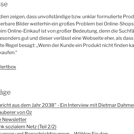
sse
dien zeigen, dass unvollständige bzw. unklar formulierte Pr
erbare Bilder weiterhin ein großes Problem bei Online-Shops 
im Online-Einkauf ist von großer Bedeutung, denn die Suchf
besonders gut und dieser verlässt eine Webseite eher, als dass
ste Regel besagt: „Wenn der Kunde ein Produkt nicht finden ka
kaufen.“
Alertbox
räge
hricht aus dem Jahr 2038" - Ein Interview mit Dietmar Dahme
auberer von Oz
 Newsletter
nk sozialem Netz (Teil 2/2)
ierungen und Benachrichtigungen – Wählen Sie den…