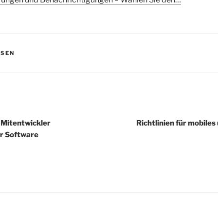
LSEN
igation
 Mitentwickler
Richtlinien für mobile
r Software