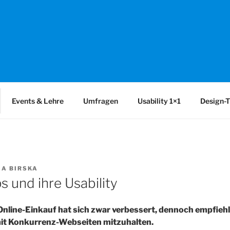
SABILITY
y-Netzwerk Bonn-Rhein-Sieg und Fraunhofer FIT zu Usability &
Events & Lehre
Umfragen
Usability 1×1
Design-T
IA BIRSKA
 und ihre Usability
 Online-Einkauf hat sich zwar verbessert, dennoch empfiehl
it Konkurrenz-Webseiten mitzuhalten.