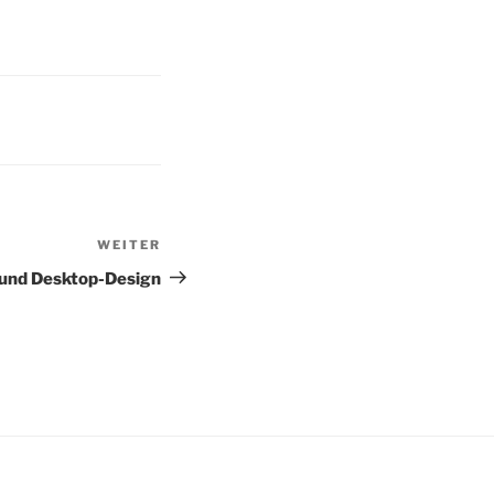
WEITER
Nächster
Beitrag
s und Desktop-Design