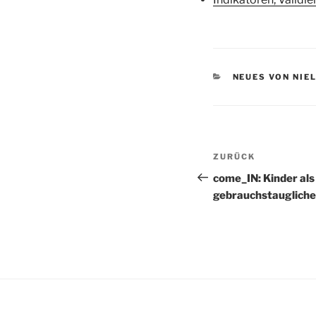
KATEGORIEN
NEUES VON NIE
Beitragsnav
Vorheriger
ZURÜCK
Beitrag
come_IN: Kinder als
gebrauchstaugliche