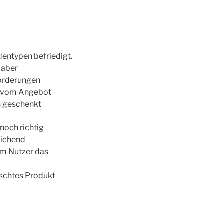
dentypen befriedigt.
 aber
forderungen
ch vom Angebot
in geschenkt
noch richtig
eichend
em Nutzer das
nschtes Produkt