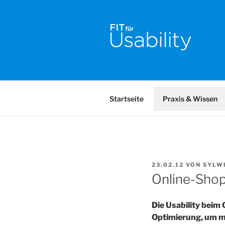
Zum
Inhalt
springen
FIT FÜR U
Online-Initiative von Usabilit
Startseite
Praxis & Wissen
VERÖFFENTLICHT
23.02.12
VON
SYLW
AM
Online-Shops
Die Usability beim
Optimierung, um m