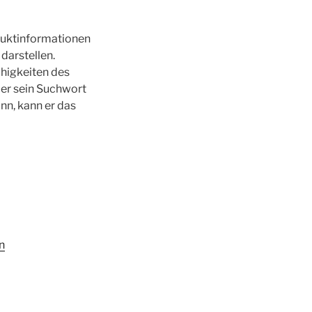
oduktinformationen
darstellen.
ähigkeiten des
 er sein Suchwort
nn, kann er das
n