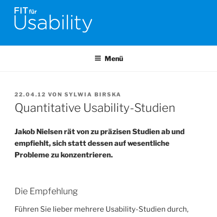
Zum
Inhalt
springen
FIT FÜR USABILITY
Online-Initiative von Usability-Netzwerk Bonn-Rhein-Sieg und
Fraunhofer FIT zu Usability & UX-Engineering
Menü
VERÖFFENTLICHT
22.04.12
VON
SYLWIA BIRSKA
AM
Quantitative Usability-Studien
Jakob Nielsen rät von zu präzisen Studien ab und
empfiehlt, sich statt dessen auf wesentliche
Probleme zu konzentrieren.
Die Empfehlung
Führen Sie lieber mehrere Usability-Studien durch,