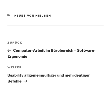
KATEGORIEN
NEUES VON NIELSEN
Beitragsnavigation
Vorheriger
ZURÜCK
Beitrag
Computer-Arbeit im Bürobereich – Software-
Ergonomie
Nächster
WEITER
Beitrag
Usability allgemeingültiger und mehrdeutiger
Befehle