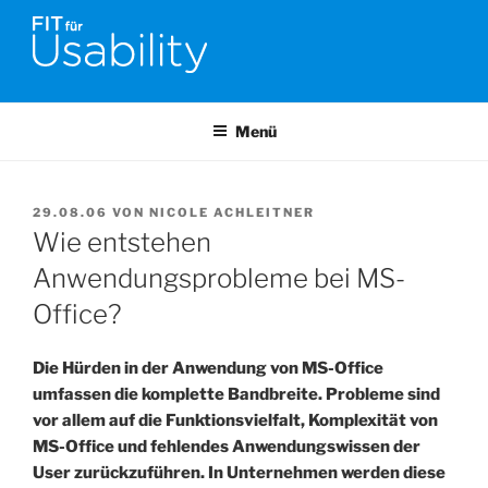
Zum
Inhalt
springen
FIT FÜR USABILITY
Online-Initiative von Usability-Netzwerk Bonn-Rhein-Sieg und
Fraunhofer FIT zu Usability & UX-Engineering
Menü
VERÖFFENTLICHT
29.08.06
VON
NICOLE ACHLEITNER
AM
Wie entstehen
Anwendungsprobleme bei MS-
Office?
Die Hürden in der Anwendung von MS-Office
umfassen die komplette Bandbreite. Probleme sind
vor allem auf die Funktionsvielfalt, Komplexität von
MS-Office und fehlendes Anwendungswissen der
User zurückzuführen.
In Unternehmen werden diese