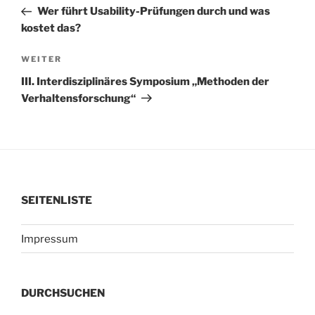
Beitrag
Wer führt Usability-Prüfungen durch und was
kostet das?
Nächster
WEITER
Beitrag
III. Interdisziplinäres Symposium „Methoden der
Verhaltensforschung“
SEITENLISTE
Impressum
DURCHSUCHEN