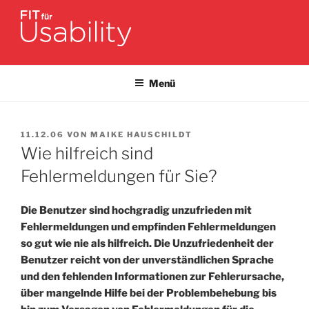
Zum
Inhalt
springen
FIT FÜR USABILITY
Online-Initiative von Usability-Netzwerk Bonn-Rhein-Sieg und
Fraunhofer FIT zu Usability & UX-Engineering
Menü
VERÖFFENTLICHT
11.12.06
VON
MAIKE HAUSCHILDT
AM
Wie hilfreich sind
Fehlermeldungen für Sie?
Die Benutzer sind hochgradig unzufrieden mit
Fehlermeldungen und empfinden Fehlermeldungen
so gut wie nie als hilfreich.
Die Unzufriedenheit der
Benutzer reicht von der unverständlichen Sprache
und den fehlenden Informationen zur Fehlerursache,
über mangelnde Hilfe bei der Problembehebung bis