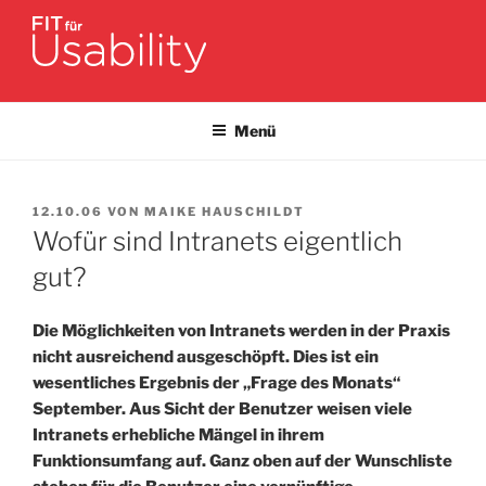
Zum
Inhalt
springen
FIT FÜR USABILITY
Online-Initiative von Usability-Netzwerk Bonn-Rhein-Sieg und
Fraunhofer FIT zu Usability & UX-Engineering
Menü
VERÖFFENTLICHT
12.10.06
VON
MAIKE HAUSCHILDT
AM
Wofür sind Intranets eigentlich
gut?
Die Möglichkeiten von Intranets werden in der Praxis
nicht ausreichend ausgeschöpft. Dies ist ein
wesentliches Ergebnis der „Frage des Monats“
September.
Aus Sicht der Benutzer weisen viele
Intranets erhebliche Mängel in ihrem
Funktionsumfang auf. Ganz oben auf der Wunschliste