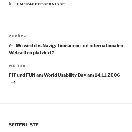
KATEGORIEN
UMFRAGEERGEBNISSE
Beitragsnavigation
Vorheriger
ZURÜCK
Beitrag
Wo wird das Navigationsmenü auf internationalen
Webseiten platziert?
Nächster
WEITER
Beitrag
FIT und FUN am World Usability Day am 14.11.2006
SEITENLISTE