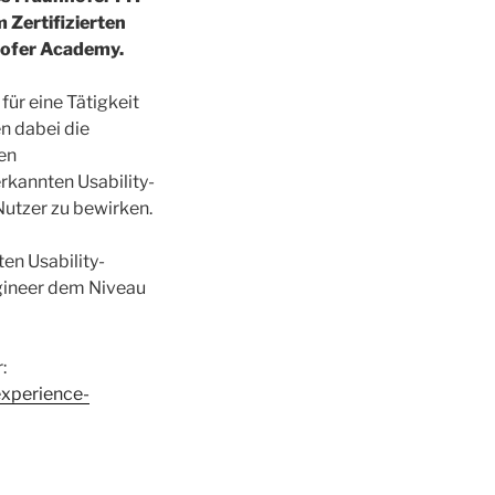
 Zertifizierten
nhofer Academy.
ür eine Tätigkeit
en dabei die
en
rkannten Usability-
utzer zu bewirken.
en Usability-
ngineer dem Niveau
:
experience-