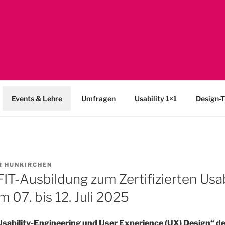
SABILITY
y-Netzwerk Bonn-Rhein-Sieg und Fraunhofer FIT zu Usability &
Events & Lehre
Umfragen
Usability 1×1
Design-T
R HUNKIRCHEN
IT-Ausbildung zum Zertifizierten Usab
 07. bis 12. Juli 2025
Usability-Engineering und User Experience (UX) Design“ d