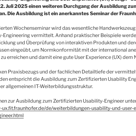
 12. Juli 2025 einen weiteren Durchgang der Ausbildung zum
 an. Die Ausbildung ist ein anerkanntes Seminar der Frau
tierten Wochenseminar wird das wesentliche Handwerkszeug f
ity-Engineering vermittelt. Anhand praktischer Beispiele werd
cklung und Überprüfung von interaktiven Produkten und der
sen eingeübt, um Normkonformität mit der international ane
zu erreichen und damit eine gute User Experience (UX) dem N
ken Praxisbezugs und der fachlichen Detailtiefe der vermittelt
n entspricht die Ausbildung zum Zertifizierten Usability E
r allgemeinen IT-Weiterbildungsstruktur.
en zur Ausbildung zum Zertifizierten Usability-Engineer unter
y-ux.fit.fraunhofer.de/de/weiterbildungen-usability-und-user-
gineer.html