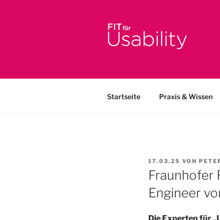
Zum
Inhalt
springen
FIT FÜR U
Online-Initiative von Usabilit
Startseite
Praxis & Wissen
VERÖFFENTLICHT
17.03.25
VON
PETE
AM
Fraunhofer F
Engineer vom
Die Experten für „