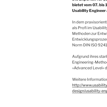
bietet vom 07. bis
Usability Engineer
In dem praxisorien
als Profi im Usabil
Methoden zur Entwi
Entwicklungsprozes
Norm DIN ISO 9241 
Aufgrund ihres star
Engineering-Methode
»Advanced Level« de
Weitere Information
http://www.usabilit
design/usability-en