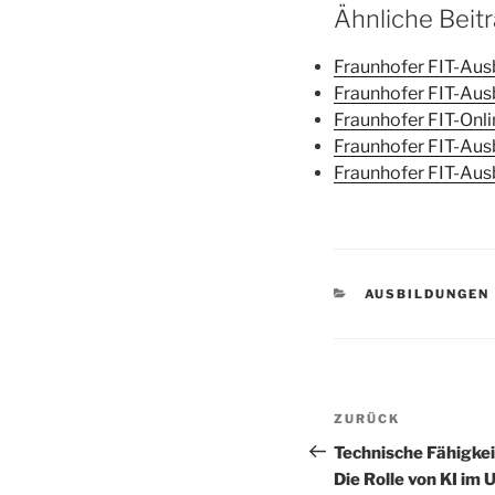
Ähnliche Beit
Fraunhofer FIT-Ausb
Fraunhofer FIT-Ausb
Fraunhofer FIT-Onli
Fraunhofer FIT-Ausb
Fraunhofer FIT-Ausb
KATEGORIEN
AUSBILDUNGEN
Beitragsnav
Vorheriger
ZURÜCK
Beitrag
Technische Fähigkei
Die Rolle von KI im 