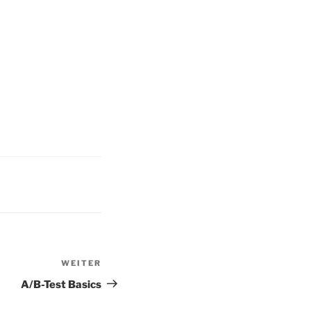
WEITER
Nächster
Beitrag
A/B-Test Basics