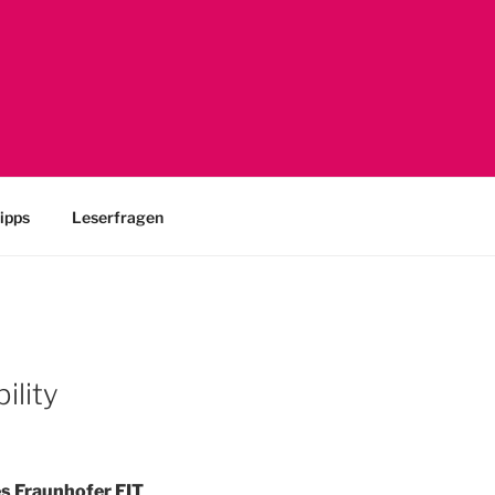
 UX-Engineering
ipps
Leserfragen
ility
es Fraunhofer FIT