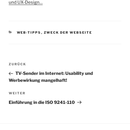
und UX-Design…
KATEGORIEN
WEB-TIPPS
,
ZWECK DER WEBSEITE
Beitragsnavigation
Vorheriger
ZURÜCK
Beitrag
TV-Sender im Internet: Usability und
Werbewirkung mangelhaft!
Nächster
WEITER
Beitrag
Einführung in die ISO 9241-110