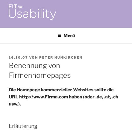
Zum
Inhalt
springen
FIT FÜR USABILITY
Online-Initiative von Usability-Netzwerk Bonn-Rhein-Sieg und
Fraunhofer FIT zu Usability & UX-Engineering
Menü
VERÖFFENTLICHT
16.10.07
VON
PETER HUNKIRCHEN
AM
Benennung von
Firmenhomepages
Die Homepage kommerzieller Websites sollte die
URL http://www.Firma.com haben (oder .de, .at, .ch
usw.).
Erläuterung