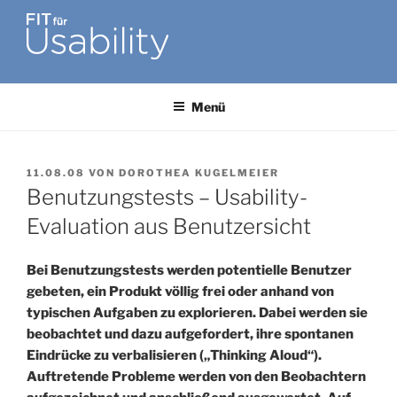
Zum
Inhalt
springen
FIT FÜR USABILITY
Online-Initiative von Usability-Netzwerk Bonn-Rhein-Sieg und
Fraunhofer FIT zu Usability & UX-Engineering
Menü
VERÖFFENTLICHT
11.08.08
VON
DOROTHEA KUGELMEIER
AM
Benutzungstests – Usability-
Evaluation aus Benutzersicht
Bei Benutzungstests werden potentielle Benutzer
gebeten, ein Produkt völlig frei oder anhand von
typischen Aufgaben zu explorieren. Dabei werden sie
beobachtet und dazu aufgefordert, ihre spontanen
Eindrücke zu verbalisieren („Thinking Aloud“).
Auftretende Probleme werden von den Beobachtern