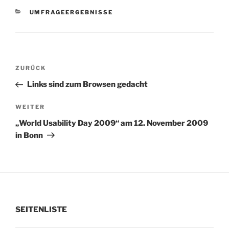
KATEGORIEN
UMFRAGEERGEBNISSE
Beitragsnavigation
Vorheriger
ZURÜCK
Beitrag
Links sind zum Browsen gedacht
Nächster
WEITER
Beitrag
„World Usability Day 2009“ am 12. November 2009
in Bonn
SEITENLISTE