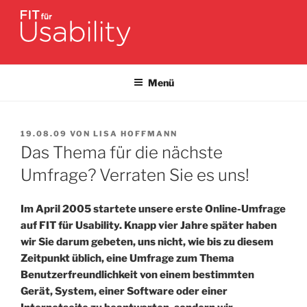
Zum
Inhalt
springen
FIT FÜR USABILITY
Online-Initiative von Usability-Netzwerk Bonn-Rhein-Sieg und
Fraunhofer FIT zu Usability & UX-Engineering
Menü
VERÖFFENTLICHT
19.08.09
VON
LISA HOFFMANN
AM
Das Thema für die nächste
Umfrage? Verraten Sie es uns!
Im April 2005 startete unsere erste Online-Umfrage
auf FIT für Usability. Knapp vier Jahre später haben
wir Sie darum gebeten, uns nicht, wie bis zu diesem
Zeitpunkt üblich, eine Umfrage zum Thema
Benutzerfreundlichkeit von einem bestimmten
Gerät, System, einer Software oder einer