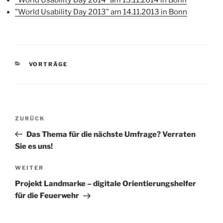
“World Usability Day 2014″ am 13.11.2014 in Bonn
"World Usability Day 2013" am 14.11.2013 in Bonn
KATEGORIEN
VORTRÄGE
Beitragsnavigation
Vorheriger
ZURÜCK
Beitrag
Das Thema für die nächste Umfrage? Verraten
Sie es uns!
Nächster
WEITER
Beitrag
Projekt Landmarke – digitale Orientierungshelfer
für die Feuerwehr