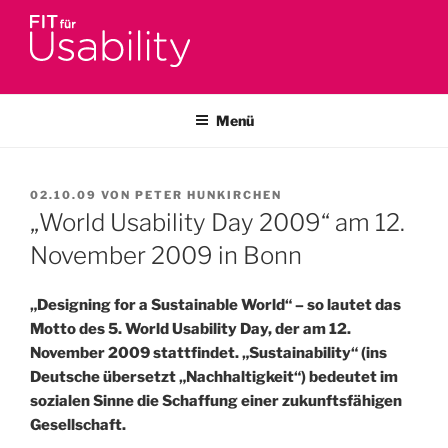
Zum
Inhalt
springen
FIT FÜR USABILITY
Online-Initiative von Usability-Netzwerk Bonn-Rhein-Sieg und
Fraunhofer FIT zu Usability & UX-Engineering
Menü
VERÖFFENTLICHT
02.10.09
VON
PETER HUNKIRCHEN
AM
„World Usability Day 2009“ am 12.
November 2009 in Bonn
„Designing for a Sustainable World“ – so lautet das
Motto des 5. World Usability Day, der am 12.
November 2009 stattfindet. „Sustainability“ (ins
Deutsche übersetzt „Nachhaltigkeit“) bedeutet im
sozialen Sinne die Schaffung einer zukunftsfähigen
Gesellschaft.