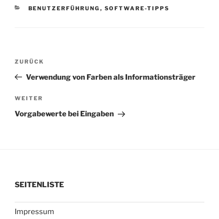
KATEGORIEN
BENUTZERFÜHRUNG
,
SOFTWARE-TIPPS
Beitragsnavigation
Vorheriger
ZURÜCK
Beitrag
Verwendung von Farben als Informationsträger
Nächster
WEITER
Beitrag
Vorgabewerte bei Eingaben
SEITENLISTE
Impressum