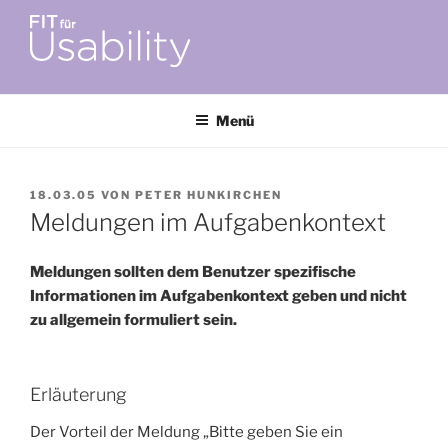
Zum
Inhalt
springen
FIT FÜR USABILITY
Online-Initiative von Usability-Netzwerk Bonn-Rhein-Sieg und
Fraunhofer FIT zu Usability & UX-Engineering
Menü
VERÖFFENTLICHT
18.03.05
VON
PETER HUNKIRCHEN
AM
Meldungen im Aufgabenkontext
Meldungen sollten dem Benutzer spezifische
Informationen im Aufgabenkontext geben und nicht
zu allgemein formuliert sein.
Erläuterung
Der Vorteil der Meldung „Bitte geben Sie ein