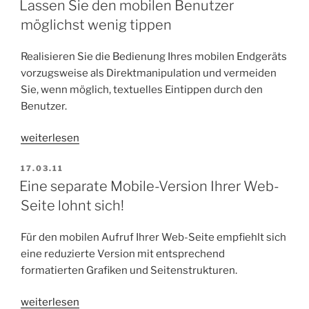
Lassen Sie den mobilen Benutzer
unmittelbar
möglichst wenig tippen
zugänglich
machen“
Realisieren Sie die Bedienung Ihres mobilen Endgeräts
vorzugsweise als Direktmanipulation und vermeiden
Sie, wenn möglich, textuelles Eintippen durch den
Benutzer.
„Lassen
weiterlesen
Sie
VERÖFFENTLICHT
17.03.11
den
AM
Eine separate Mobile-Version Ihrer Web-
mobilen
Seite lohnt sich!
Benutzer
möglichst
wenig
Für den mobilen Aufruf Ihrer Web-Seite empfiehlt sich
tippen“
eine reduzierte Version mit entsprechend
formatierten Grafiken und Seitenstrukturen.
„Eine
weiterlesen