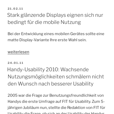
separate
VERÖFFENTLICHT
21.02.11
Mobile-
AM
Stark glänzende Displays eignen sich nur
Version
bedingt für die mobile Nutzung
Ihrer
Web-
Seite
Bei der Entwicklung eines mobilen Gerätes sollte eine
lohnt
matte Display-Variante Ihre erste Wahl sein.
sich!“
„Stark
weiterlesen
glänzende
VERÖFFENTLICHT
24.01.11
Displays
AM
Handy-Usability 2010: Wachsende
eignen
Nutzungsmöglichkeiten schmälern nicht
sich
nur
den Wunsch nach besserer Usability
bedingt
für
2005 war die Frage zur Benutzungsfreundlichkeit von
die
Handys die erste Umfrage auf FIT für Usability. Zum 5-
mobile
jährigen Jubiläum nun, stellte die Redaktion von FIT für
Nutzung“
Usability die Frage, ob sich an der Usability der Handys