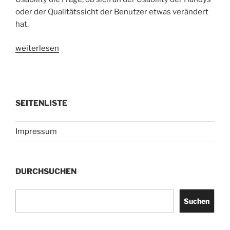
oder der Qualitätssicht der Benutzer etwas verändert
hat.
„Handy-
weiterlesen
Usability
2010:
Wachsende
Nutzungsmöglichkeiten
SEITENLISTE
schmälern
nicht
Impressum
den
Wunsch
nach
besserer
DURCHSUCHEN
Usability“
Suchen
Suchen