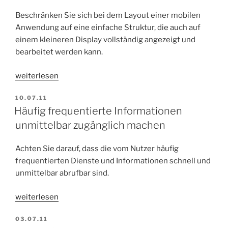
Beschränken Sie sich bei dem Layout einer mobilen
Anwendung auf eine einfache Struktur, die auch auf
einem kleineren Display vollständig angezeigt und
bearbeitet werden kann.
„Die
weiterlesen
Seitenstruktur
VERÖFFENTLICHT
10.07.11
–
AM
Häufig frequentierte Informationen
wenn
unmittelbar zugänglich machen
simpel,
dann
genial!“
Achten Sie darauf, dass die vom Nutzer häufig
frequentierten Dienste und Informationen schnell und
unmittelbar abrufbar sind.
„Häufig
weiterlesen
frequentierte
VERÖFFENTLICHT
03.07.11
Informationen
AM