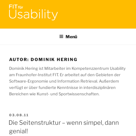
Zum
Inhalt
springen
FIT FÜR USABILITY
Online-Initiative von Usability-Netzwerk Bonn-Rhein-Sieg und
Fraunhofer FIT zu Usability & UX-Engineering
Menü
AUTOR:
DOMINIK HERING
Dominik Hering ist Mitarbeiter im Kompetenzzentrum Usability
am Fraunhofer-Institut FIT. Er arbeitet auf den Gebieten der
Software-Ergonomie und Information Retrieval. Außerdem
verfügt er über fundierte Kenntnisse in interdisziplinären
Bereichen wie Kunst- und Sportwissenschaften.
VERÖFFENTLICHT
03.08.11
AM
Die Seitenstruktur – wenn simpel, dann
genial!