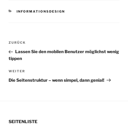
KATEGORIEN
INFORMATIONSDESIGN
Beitragsnavigation
Vorheriger
ZURÜCK
Beitrag
Lassen Sie den mobilen Benutzer möglichst wenig
tippen
Nächster
WEITER
Beitrag
Die Seitenstruktur – wenn simpel, dann genial!
SEITENLISTE