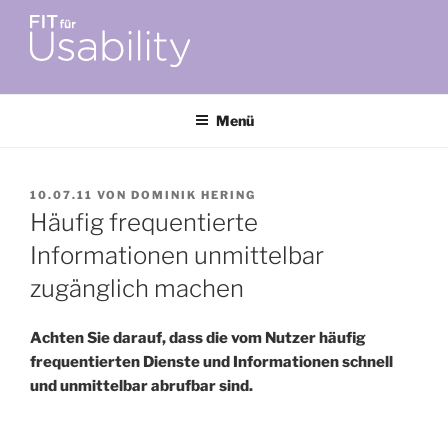
Zum
Inhalt
springen
FIT FÜR USABILITY
Online-Initiative von Usability-Netzwerk Bonn-Rhein-Sieg und
Fraunhofer FIT zu Usability & UX-Engineering
Menü
VERÖFFENTLICHT
10.07.11
VON
DOMINIK HERING
AM
Häufig frequentierte
Informationen unmittelbar
zugänglich machen
Achten Sie darauf, dass die vom Nutzer häufig
frequentierten Dienste und Informationen schnell
und unmittelbar abrufbar sind.