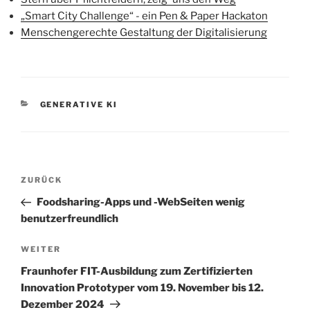
„Smart City Challenge“ - ein Pen & Paper Hackaton
Menschengerechte Gestaltung der Digitalisierung
KATEGORIEN
GENERATIVE KI
Beitragsnavigation
Vorheriger
ZURÜCK
Beitrag
Foodsharing-Apps und -WebSeiten wenig
benutzerfreundlich
Nächster
WEITER
Beitrag
Fraunhofer FIT-Ausbildung zum Zertifizierten
Innovation Prototyper vom 19. November bis 12.
Dezember 2024