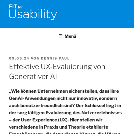
Zum
Inhalt
springen
FIT FÜR USABILITY
Online-Initiative von Usability-Netzwerk Bonn-Rhein-Sieg und
Fraunhofer FIT zu Usability & UX-Engineering
Menü
VERÖFFENTLICHT
09.05.24
VON
DENNIS PAUL
AM
Effektive UX-Evaluierung von
Generativer AI
„Wie können Unternehmen sicherstellen, dass ihre
GenAI-Anwendungen nicht nur innovativ, sondern
auch benutzerfreundlich sind? Der Schlüssel liegt in
der sorgfältigen Evaluierung des Nutzererlebnisses
– der User Experience (UX). Hier stellen wir
verschiedene in Praxis und Theorie etablierte