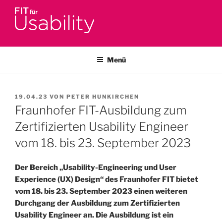
Zum
Inhalt
springen
FIT FÜR USABILITY
Online-Initiative von Usability-Netzwerk Bonn-Rhein-Sieg und
Fraunhofer FIT zu Usability & UX-Engineering
Menü
VERÖFFENTLICHT
19.04.23
VON
PETER HUNKIRCHEN
AM
Fraunhofer FIT-Ausbildung zum
Zertifizierten Usability Engineer
vom 18. bis 23. September 2023
Der Bereich „Usability-Engineering und User
Experience (UX) Design“ des Fraunhofer FIT bietet
vom 18. bis 23. September 2023 einen weiteren
Durchgang der Ausbildung zum Zertifizierten
Usability Engineer an. Die Ausbildung ist ein