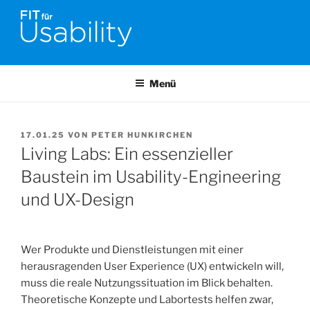
Zum
Inhalt
springen
FIT FÜR USABILITY
Online-Initiative von Usability-Netzwerk Bonn-Rhein-Sieg und
Fraunhofer FIT zu Usability & UX-Engineering
Menü
VERÖFFENTLICHT
17.01.25
VON
PETER HUNKIRCHEN
AM
Living Labs: Ein essenzieller
Baustein im Usability-Engineering
und UX-Design
Wer Produkte und Dienstleistungen mit einer
herausragenden User Experience (UX) entwickeln will,
muss die reale Nutzungssituation im Blick behalten.
Theoretische Konzepte und Labortests helfen zwar,