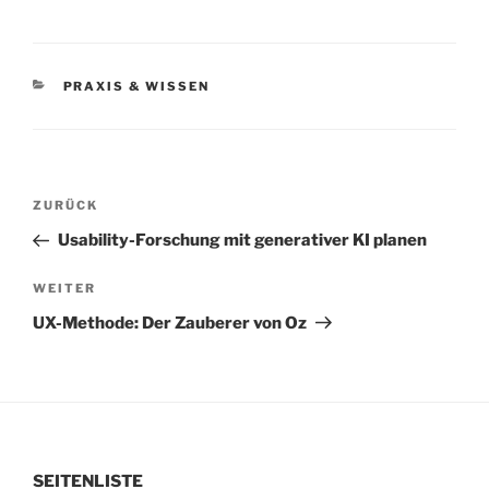
KATEGORIEN
PRAXIS & WISSEN
Beitragsnavigation
Vorheriger
ZURÜCK
Beitrag
Usability-Forschung mit generativer KI planen
Nächster
WEITER
Beitrag
UX-Methode: Der Zauberer von Oz
SEITENLISTE