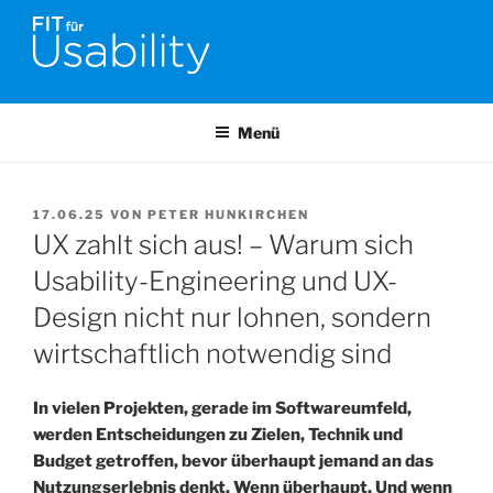
Zum
Inhalt
springen
FIT FÜR USABILITY
Online-Initiative von Usability-Netzwerk Bonn-Rhein-Sieg und
Fraunhofer FIT zu Usability & UX-Engineering
Menü
VERÖFFENTLICHT
17.06.25
VON
PETER HUNKIRCHEN
AM
UX zahlt sich aus! – Warum sich
Usability-Engineering und UX-
Design nicht nur lohnen, sondern
wirtschaftlich notwendig sind
In vielen Projekten, gerade im Softwareumfeld,
werden Entscheidungen zu Zielen, Technik und
Budget getroffen, bevor überhaupt jemand an das
Nutzungserlebnis
denkt. Wenn überhaupt. Und wenn