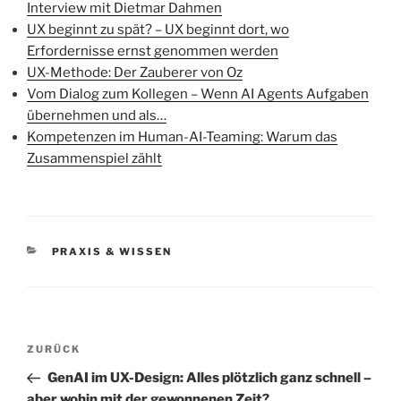
Interview mit Dietmar Dahmen
UX beginnt zu spät? – UX beginnt dort, wo
Erfordernisse ernst genommen werden
UX-Methode: Der Zauberer von Oz
Vom Dialog zum Kollegen – Wenn AI Agents Aufgaben
übernehmen und als…
Kompetenzen im Human-AI-Teaming: Warum das
Zusammenspiel zählt
KATEGORIEN
PRAXIS & WISSEN
Beitragsnavigation
Vorheriger
ZURÜCK
Beitrag
GenAI im UX-Design: Alles plötzlich ganz schnell –
aber wohin mit der gewonnenen Zeit?