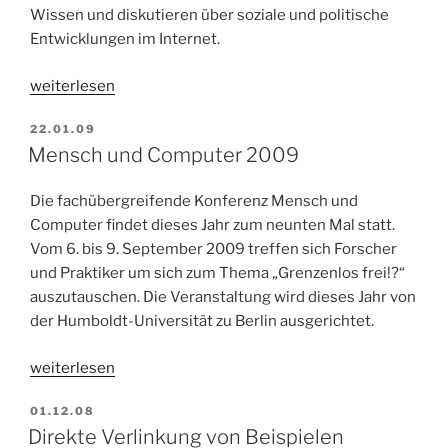
Wissen und diskutieren über soziale und politische
Entwicklungen im Internet.
„Europäisches
weiterlesen
Accessibility
VERÖFFENTLICHT
22.01.09
Forum
AM
Mensch und Computer 2009
Frankfurt“
Die fachübergreifende Konferenz Mensch und
Computer findet dieses Jahr zum neunten Mal statt.
Vom 6. bis 9. September 2009 treffen sich Forscher
und Praktiker um sich zum Thema „Grenzenlos frei!?“
auszutauschen. Die Veranstaltung wird dieses Jahr von
der Humboldt-Universität zu Berlin ausgerichtet.
„Mensch
weiterlesen
und
VERÖFFENTLICHT
01.12.08
Computer
AM
Direkte Verlinkung von Beispielen
2009“