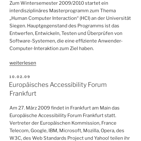
Zum Wintersemester 2009/2010 startet ein
interdisziplinäres Masterprogramm zum Thema
„Human Computer Interaction“ (HCI) an der Universität
Siegen. Hauptgegenstand des Programms ist das
Entwerfen, Entwickeln, Testen und Überprüfen von
Software-Systemen, die eine effiziente Anwender-
Computer-Interaktion zum Ziel haben.
„Erster
weiterlesen
HCI-
VERÖFFENTLICHT
10.02.09
Master-
AM
Europäisches Accessibility Forum
Studiengang
Frankfurt
an
der
Universität
Am 27. März 2009 findet in Frankfurt am Main das
Siegen“
Europäische Accessibility Forum Frankfurt statt.
Vertreter der Europäischen Kommission, France
Telecom, Google, IBM, Microsoft, Mozilla, Opera, des
W3C, des Web Standards Project und Yahoo! teilen ihr