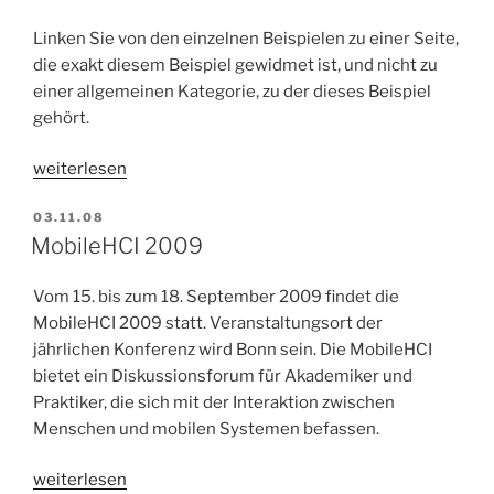
Linken Sie von den einzelnen Beispielen zu einer Seite,
die exakt diesem Beispiel gewidmet ist, und nicht zu
einer allgemeinen Kategorie, zu der dieses Beispiel
gehört.
„Direkte
weiterlesen
Verlinkung
VERÖFFENTLICHT
03.11.08
von
AM
MobileHCI 2009
Beispielen“
Vom 15. bis zum 18. September 2009 findet die
MobileHCI 2009 statt. Veranstaltungsort der
jährlichen Konferenz wird Bonn sein. Die MobileHCI
bietet ein Diskussionsforum für Akademiker und
Praktiker, die sich mit der Interaktion zwischen
Menschen und mobilen Systemen befassen.
„MobileHCI
weiterlesen