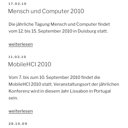
VERÖFFENTLICHT
17.02.10
AM
Mensch und Computer 2010
Die jährliche Tagung Mensch und Computer findet
vom 12. bis 15. September 2010 in Duisburg statt.
„Mensch
weiterlesen
und
VERÖFFENTLICHT
11.02.10
Computer
AM
MobileHCI 2010
2010“
Vom 7. bis zum 10. September 2010 findet die
MobileHCI 2010 statt. Veranstaltungsort der jährlichen
Konferenz wird in diesem Jahr Lissabon in Portugal
sein.
„MobileHCI
weiterlesen
2010“
VERÖFFENTLICHT
28.10.09