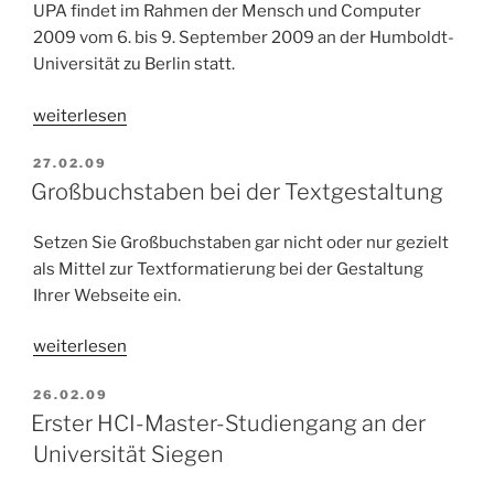
UPA findet im Rahmen der Mensch und Computer
2009 vom 6. bis 9. September 2009 an der Humboldt-
Universität zu Berlin statt.
„Usability
weiterlesen
Professionals
VERÖFFENTLICHT
27.02.09
2009“
AM
Großbuchstaben bei der Textgestaltung
Setzen Sie Großbuchstaben gar nicht oder nur gezielt
als Mittel zur Textformatierung bei der Gestaltung
Ihrer Webseite ein.
„Großbuchstaben
weiterlesen
bei
VERÖFFENTLICHT
26.02.09
der
AM
Erster HCI-Master-Studiengang an der
Textgestaltung“
Universität Siegen