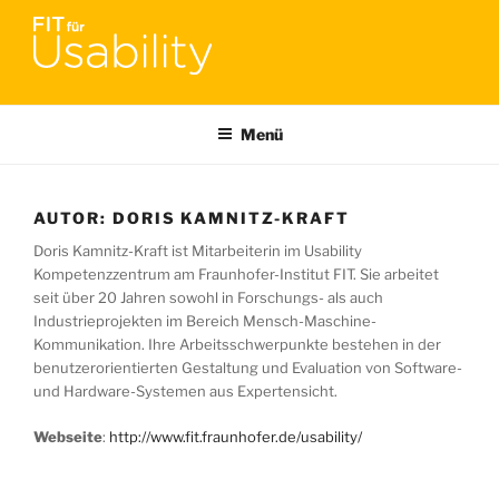
Zum
Inhalt
springen
FIT FÜR USABILITY
Online-Initiative von Usability-Netzwerk Bonn-Rhein-Sieg und
Fraunhofer FIT zu Usability & UX-Engineering
Menü
AUTOR:
DORIS KAMNITZ-KRAFT
Doris Kamnitz-Kraft ist Mitarbeiterin im Usability
Kompetenzzentrum am Fraunhofer-Institut FIT. Sie arbeitet
seit über 20 Jahren sowohl in Forschungs- als auch
Industrieprojekten im Bereich Mensch-Maschine-
Kommunikation. Ihre Arbeitsschwerpunkte bestehen in der
benutzerorientierten Gestaltung und Evaluation von Software-
und Hardware-Systemen aus Expertensicht.
Webseite
:
http://www.fit.fraunhofer.de/usability/