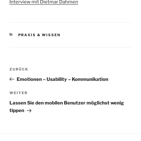
Interview mit Dietmar Dahmen
KATEGORIEN
PRAXIS & WISSEN
Beitragsnavigation
Vorheriger
ZURÜCK
Beitrag
Emotionen – Usability – Kommunikation
Nächster
WEITER
Beitrag
Lassen Sie den mobilen Benutzer möglichst wenig
tippen