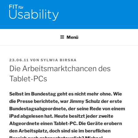
Zum
Inhalt
springen
FIT FÜR USABILITY
Online-Initiative von Usability-Netzwerk Bonn-Rhein-Sieg und
Fraunhofer FIT zu Usability & UX-Engineering
Menü
VERÖFFENTLICHT
23.06.11
VON
SYLWIA BIRSKA
AM
Die Arbeitsmarktchancen des
Tablet-PCs
Selbst im Bundestag geht es nicht mehr ohne. Wie
die Presse berichtete, war Jimmy Schulz der erste
Bundestagsabgeordnete, der seine Rede von einem
iPad abgelesen hat. Heute besitzt jeder zweite
Abgeordnete einen Tablet-PC. Die Geräte erobern
den Arbeitsplatz, doch sind sie im beruflichen