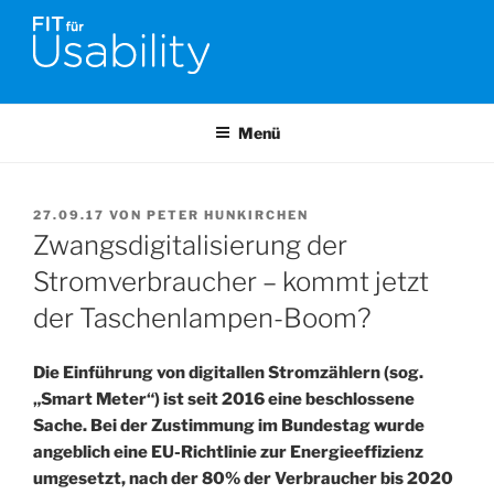
Zum
Inhalt
springen
FIT FÜR USABILITY
Online-Initiative von Usability-Netzwerk Bonn-Rhein-Sieg und
Fraunhofer FIT zu Usability & UX-Engineering
Menü
VERÖFFENTLICHT
27.09.17
VON
PETER HUNKIRCHEN
AM
Zwangsdigitalisierung der
Stromverbraucher – kommt jetzt
der Taschenlampen-Boom?
Die Einführung von digitallen Stromzählern (sog.
„Smart Meter“) ist seit 2016 eine beschlossene
Sache. Bei der Zustimmung im Bundestag wurde
angeblich eine EU-Richtlinie zur Energieeffizienz
umgesetzt, nach der 80% der Verbraucher bis 2020