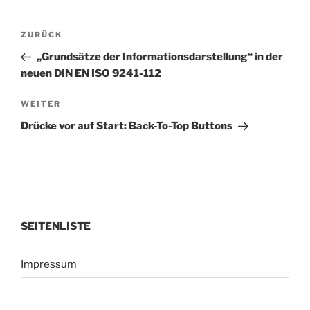
Beitragsnavigation
Vorheriger
ZURÜCK
Beitrag
„Grundsätze der Informationsdarstellung“ in der
neuen DIN EN ISO 9241-112
Nächster
WEITER
Beitrag
Drücke vor auf Start: Back-To-Top Buttons
SEITENLISTE
Impressum