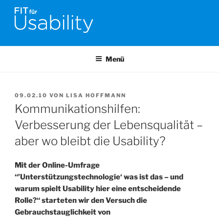
Zum
Inhalt
springen
FIT FÜR USABILITY
Online-Initiative von Usability-Netzwerk Bonn-Rhein-Sieg und
Fraunhofer FIT zu Usability & UX-Engineering
Menü
VERÖFFENTLICHT
09.02.10
VON
LISA HOFFMANN
AM
Kommunikationshilfen:
Verbesserung der Lebensqualität –
aber wo bleibt die Usability?
Mit der Online-Umfrage
“’Unterstützungstechnologie‘ was ist das – und
warum spielt Usability hier eine entscheidende
Rolle?“ starteten wir den Versuch die
Gebrauchstauglichkeit von