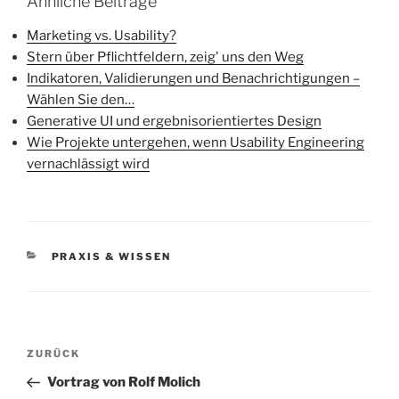
Ähnliche Beiträge
Marketing vs. Usability?
Stern über Pflichtfeldern, zeig' uns den Weg
Indikatoren, Validierungen und Benachrichtigungen –
Wählen Sie den…
Generative UI und ergebnisorientiertes Design
Wie Projekte untergehen, wenn Usability Engineering
vernachlässigt wird
KATEGORIEN
PRAXIS & WISSEN
Beitragsnavigation
Vorheriger
ZURÜCK
Beitrag
Vortrag von Rolf Molich