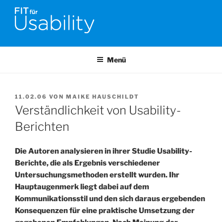
Zum
Inhalt
springen
FIT FÜR USABILITY
Online-Initiative von Usability-Netzwerk Bonn-Rhein-Sieg und
Fraunhofer FIT zu Usability & UX-Engineering
Menü
VERÖFFENTLICHT
11.02.06
VON
MAIKE HAUSCHILDT
AM
Verständlichkeit von Usability-
Berichten
Die Autoren analysieren in ihrer Studie Usability-
Berichte, die als Ergebnis verschiedener
Untersuchungsmethoden erstellt wurden. Ihr
Hauptaugenmerk liegt dabei auf dem
Kommunikationsstil und den sich daraus ergebenden
Konsequenzen für eine praktische Umsetzung der