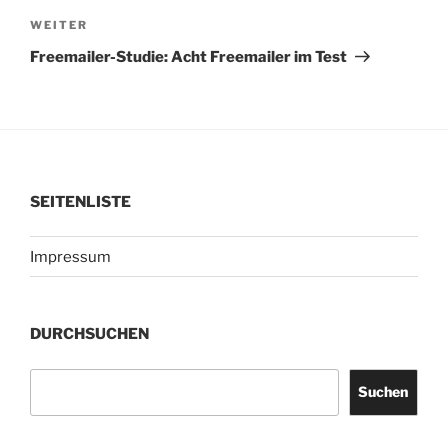
Nächster
WEITER
Beitrag
Freemailer-Studie: Acht Freemailer im Test
SEITENLISTE
Impressum
DURCHSUCHEN
Suchen
Suchen