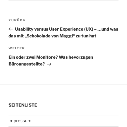
Beitragsnavigation
Vorheriger
ZURÜCK
Beitrag
Usability versus User Experience (UX) – …und was
das mit „Schokolade von Maggi“ zu tun hat
Nächster
WEITER
Beitrag
Ein oder zwei Monitore? Was bevorzugen
Büroangestellte?
SEITENLISTE
Impressum