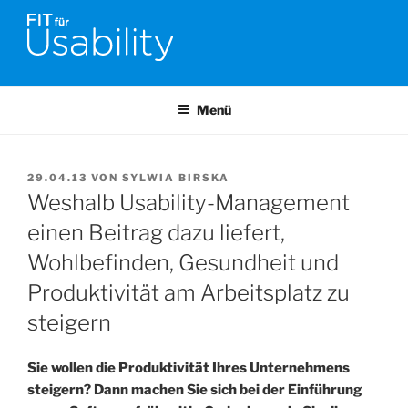
Zum
Inhalt
springen
FIT FÜR USABILITY
Online-Initiative von Usability-Netzwerk Bonn-Rhein-Sieg und
Fraunhofer FIT zu Usability & UX-Engineering
Menü
VERÖFFENTLICHT
29.04.13
VON
SYLWIA BIRSKA
AM
Weshalb Usability-Management
einen Beitrag dazu liefert,
Wohlbefinden, Gesundheit und
Produktivität am Arbeitsplatz zu
steigern
Sie wollen die Produktivität Ihres Unternehmens
steigern? Dann machen Sie sich bei der Einführung