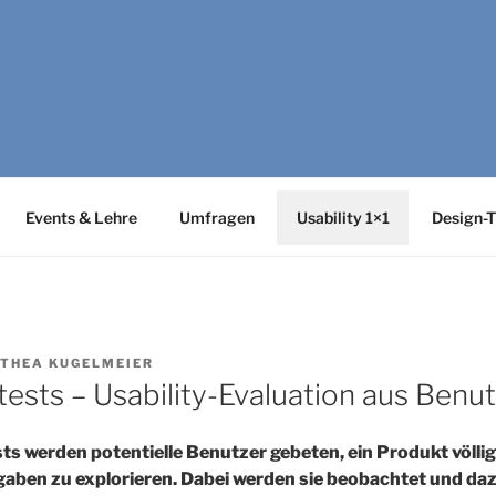
SABILITY
y-Netzwerk Bonn-Rhein-Sieg und Fraunhofer FIT zu Usability &
Events & Lehre
Umfragen
Usability 1×1
Design-T
THEA KUGELMEIER
ests – Usability-Evaluation aus Benut
s werden potentielle Benutzer gebeten, ein Produkt völlig
aben zu explorieren. Dabei werden sie beobachtet und daz