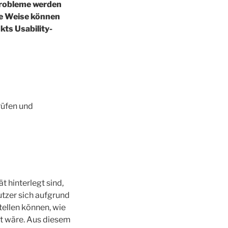
robleme werden
se Weise können
kts Usability-
rüfen und
t hinterlegt sind,
utzer sich aufgrund
tellen können, wie
gt wäre. Aus diesem