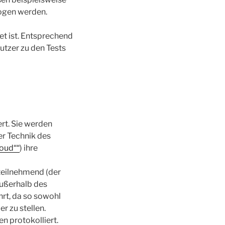
zogen werden.
et ist. Entsprechend
utzer zu den Tests
ert. Sie werden
er Technik des
loud““
) ihre
teilnehmend (der
außerhalb des
hrt, da so sowohl
r zu stellen.
n protokolliert.