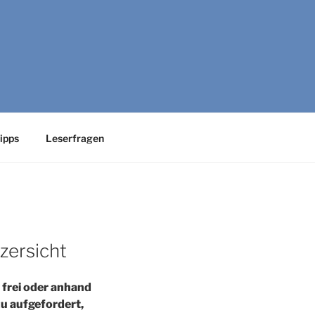
 UX-Engineering
ipps
Leserfragen
zersicht
 frei oder anhand
u aufgefordert,