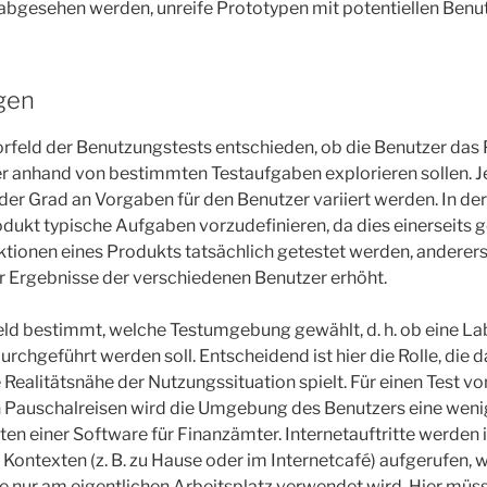
abgesehen werden, unreife Prototypen mit potentiellen Benut
gen
rfeld der Benutzungstests entschieden, ob die Benutzer das Pr
r anhand von bestimmten Testaufgaben explorieren sollen. J
der Grad an Vorgaben für den Benutzer variiert werden. In der 
odukt typische Aufgaben vorzudefinieren, da dies einerseits g
ktionen eines Produkts tatsächlich getestet werden, andererse
r Ergebnisse der verschiedenen Benutzer erhöht.
eld bestimmt, welche Testumgebung gewählt, d. h. ob eine La
chgeführt werden soll. Entscheidend ist hier die Rolle, die da
e Realitätsnähe der Nutzungssituation spielt. Für einen Test vo
n Pauschalreisen wird die Umgebung des Benutzers eine weni
ten einer Software für Finanzämter. Internetauftritte werden 
 Kontexten (z. B. zu Hause oder im Internetcafé) aufgerufen, 
 nur am eigentlichen Arbeitsplatz verwendet wird. Hier müs