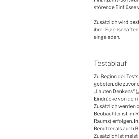
störende Einflüsse 
Zusätzlich wird bes
ihrer Eigenschaften
eingeladen.
Testablauf
Zu Beginn der Tests 
gebeten, die zuvor 
„Lauten Denkens“ („
Eindrücke von dem 
Zusätzlich werden 
Beobachter ist im R
Raums) erfolgen. In
Benutzer als auch B
Zusätzlich ist meis