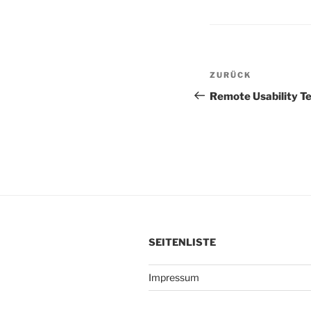
Beitragsnav
Vorheriger
ZURÜCK
Beitrag
Remote Usability Te
SEITENLISTE
Impressum