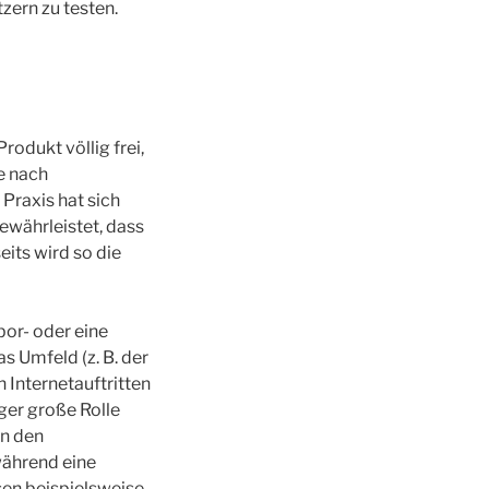
zern zu testen.
odukt völlig frei,
e nach
Praxis hat sich
ewährleistet, dass
its wird so die
bor- oder eine
s Umfeld (z. B. der
n Internetauftritten
ger große Rolle
in den
während eine
sen beispielsweise