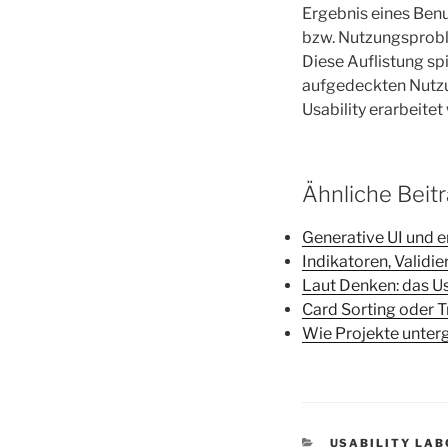
Ergebnis eines Benu
bzw. Nutzungsprobl
Diese Auflistung sp
aufgedeckten Nutz
Usability erarbeitet
Ähnliche Beit
Generative UI und e
Indikatoren, Valid
Laut Denken: das Us
Card Sorting oder T
Wie Projekte unterg
KATEGORIEN
USABILITY LA