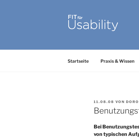
Zum
Inhalt
springen
FIT FÜR U
Online-Initiative von Usabilit
Startseite
Praxis & Wissen
VERÖFFENTLICHT
11.08.08
VON
DORO
AM
Benutzungst
Bei Benutzungstest
von typischen Aufg