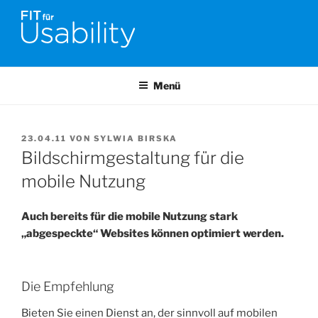
Zum
Inhalt
springen
FIT FÜR USABILITY
Online-Initiative von Usability-Netzwerk Bonn-Rhein-Sieg und
Fraunhofer FIT zu Usability & UX-Engineering
Menü
VERÖFFENTLICHT
23.04.11
VON
SYLWIA BIRSKA
AM
Bildschirmgestaltung für die
mobile Nutzung
Auch bereits für die mobile Nutzung stark
„abgespeckte“ Websites können optimiert werden.
Die Empfehlung
Bieten Sie einen Dienst an, der sinnvoll auf mobilen