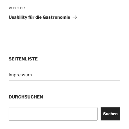
Nächster
WEITER
Beitrag
Usability für die Gastronomie
SEITENLISTE
Impressum
DURCHSUCHEN
Suchen
Suchen