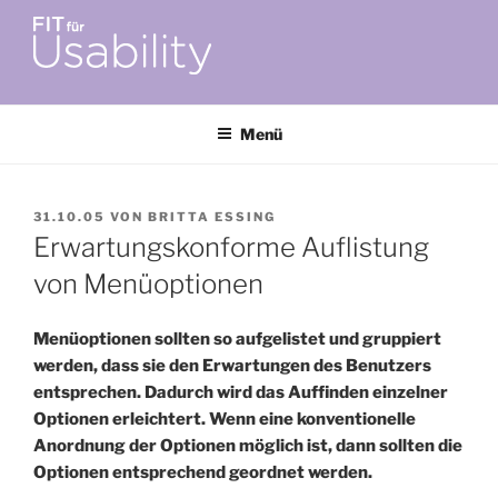
Zum
Inhalt
springen
FIT FÜR USABILITY
Online-Initiative von Usability-Netzwerk Bonn-Rhein-Sieg und
Fraunhofer FIT zu Usability & UX-Engineering
Menü
VERÖFFENTLICHT
31.10.05
VON
BRITTA ESSING
AM
Erwartungskonforme Auflistung
von Menüoptionen
Menüoptionen sollten so aufgelistet und gruppiert
werden, dass sie den Erwartungen des Benutzers
entsprechen. Dadurch wird das Auffinden einzelner
Optionen erleichtert.
Wenn eine konventionelle
Anordnung der Optionen möglich ist, dann sollten die
Optionen entsprechend geordnet werden.