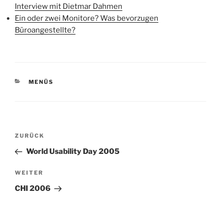
Interview mit Dietmar Dahmen
Ein oder zwei Monitore? Was bevorzugen
Büroangestellte?
KATEGORIEN
MENÜS
Beitragsnavigation
Vorheriger
ZURÜCK
Beitrag
World Usability Day 2005
Nächster
WEITER
Beitrag
CHI 2006