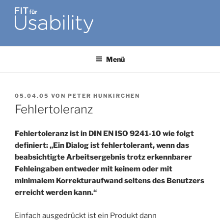
Zum
Inhalt
springen
FIT FÜR USABILITY
Online-Initiative von Usability-Netzwerk Bonn-Rhein-Sieg und
Fraunhofer FIT zu Usability & UX-Engineering
Menü
VERÖFFENTLICHT
05.04.05
VON
PETER HUNKIRCHEN
AM
Fehlertoleranz
Fehlertoleranz ist in DIN EN ISO 9241-10 wie folgt
definiert: „Ein Dialog ist fehlertolerant, wenn das
beabsichtigte Arbeitsergebnis trotz erkennbarer
Fehleingaben entweder mit keinem oder mit
minimalem Korrekturaufwand seitens des Benutzers
erreicht werden kann.“
Einfach ausgedrückt ist ein Produkt dann