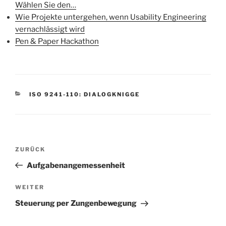
Wählen Sie den…
Wie Projekte untergehen, wenn Usability Engineering
vernachlässigt wird
Pen & Paper Hackathon
KATEGORIEN
ISO 9241-110: DIALOGKNIGGE
Beitragsnavigation
Vorheriger
ZURÜCK
Beitrag
Aufgabenangemessenheit
Nächster
WEITER
Beitrag
Steuerung per Zungenbewegung