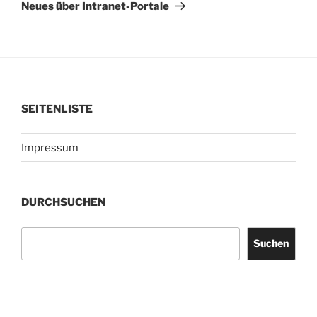
Beitrag
Neues über Intranet-Portale
SEITENLISTE
Impressum
DURCHSUCHEN
Suchen
Suchen