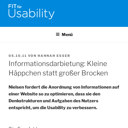
Zum
Inhalt
springen
FIT FÜR USABILITY
Online-Initiative von Usability-Netzwerk Bonn-Rhein-Sieg und
Fraunhofer FIT zu Usability & UX-Engineering
Menü
VERÖFFENTLICHT
05.10.11
VON
HANNAH ESSER
AM
Informationsdarbietung: Kleine
Häppchen statt großer Brocken
Nielsen fordert die Anordnung von Informationen auf
einer Website so zu optimieren, dass sie den
Denkstrukturen und Aufgaben des Nutzers
entspricht, um die Usability zu verbessern.