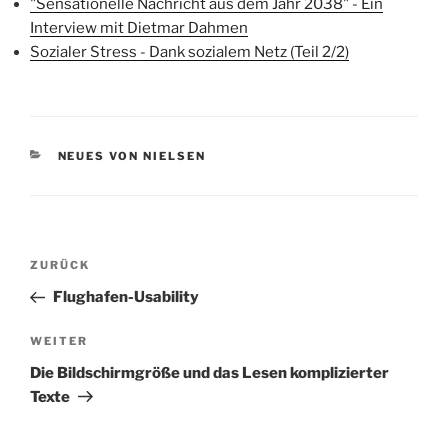
"Sensationelle Nachricht aus dem Jahr 2038" - Ein
Interview mit Dietmar Dahmen
Sozialer Stress - Dank sozialem Netz (Teil 2/2)
KATEGORIEN
NEUES VON NIELSEN
Beitragsnavigation
Vorheriger
ZURÜCK
Beitrag
Flughafen-Usability
Nächster
WEITER
Beitrag
Die Bildschirmgröße und das Lesen komplizierter
Texte