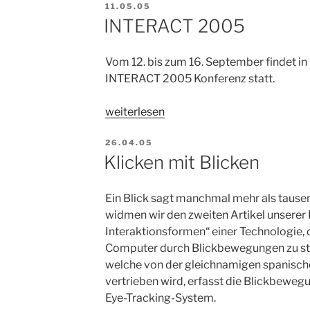
VERÖFFENTLICHT
Computer
11.05.05
AM
INTERACT 2005
2005“
Vom 12. bis zum 16. September findet in
INTERACT 2005 Konferenz statt.
„INTERACT
weiterlesen
2005“
VERÖFFENTLICHT
26.04.05
AM
Klicken mit Blicken
Ein Blick sagt manchmal mehr als tau
widmen wir den zweiten Artikel unserer 
Interaktionsformen“ einer Technologie, d
Computer durch Blickbewegungen zu ste
welche von der gleichnamigen spanische
vertrieben wird, erfasst die Blickbeweg
Eye-Tracking-System.