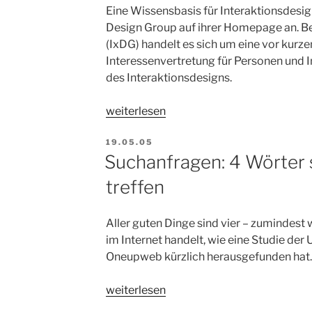
Eine Wissensbasis für Interaktionsdesign
Design Group auf ihrer Homepage an. Be
(IxDG) handelt es sich um eine vor kurz
Interessenvertretung für Personen und I
des Interaktionsdesigns.
„Ein
weiterlesen
Zuhause
VERÖFFENTLICHT
für
19.05.05
AM
Suchanfragen: 4 Wörter 
Interaktionsdesigner“
treffen
Aller guten Dinge sind vier – zumindest
im Internet handelt, wie eine Studie de
Oneupweb kürzlich herausgefunden hat.
„Suchanfragen:
weiterlesen
4