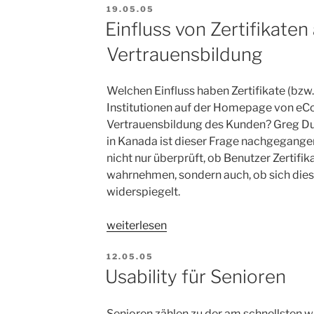
VERÖFFENTLICHT
Wörter
19.05.05
AM
Einfluss von Zertifikaten
scheinen
es
Vertrauensbildung
zu
treffen“
Welchen Einfluss haben Zertifikate (bzw
Institutionen auf der Homepage von eC
Vertrauensbildung des Kunden? Greg Dun
in Kanada ist dieser Frage nachgegange
nicht nur überprüft, ob Benutzer Zertifi
wahrnehmen, sondern auch, ob sich dies 
widerspiegelt.
„Einfluss
weiterlesen
von
VERÖFFENTLICHT
Zertifikaten
12.05.05
AM
Usability für Senioren
auf
Vertrauensbildung“
Senioren zählen zu der am schnellsten