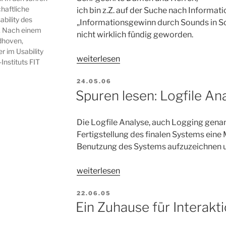
haftliche
ich bin z.Z. auf der Suche nach Inform
bility des
„Informationsgewinn durch Sounds in Sof
t. Nach einem
nicht wirklich fündig geworden.
ndhoven,
r im Usability
„Informationsgewinn
weiterlesen
nstituts FIT
durch
VERÖFFENTLICHT
Sounds
24.05.06
AM
Spuren lesen: Logfile An
in
Software?“
Die Logfile Analyse, auch Logging genan
Fertigstellung des finalen Systems eine 
Benutzung des Systems aufzuzeichnen 
„Spuren
weiterlesen
lesen:
VERÖFFENTLICHT
Logfile
22.06.05
AM
Ein Zuhause für Interakt
Analyse“