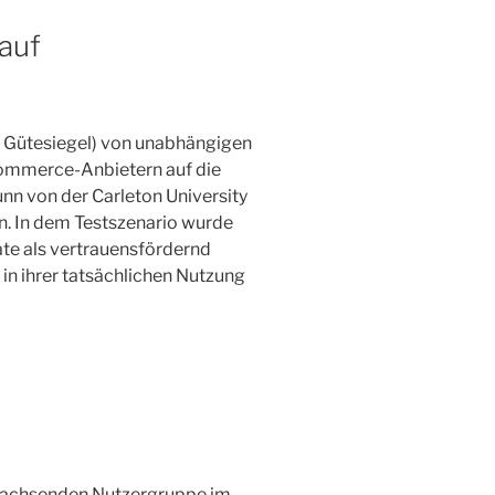
 auf
. Gütesiegel) von unabhängigen
ommerce-Anbietern auf die
n von der Carleton University
n. In dem Testszenario wurde
kate als vertrauensfördernd
in ihrer tatsächlichen Nutzung
 wachsenden Nutzergruppe im