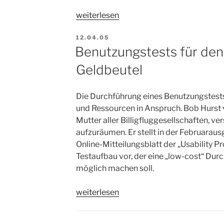
„Klicken
weiterlesen
mit
VERÖFFENTLICHT
Blicken“
12.04.05
AM
Benutzungstests für den
Geldbeutel
Die Durchführung eines Benutzungstests 
und Ressourcen in Anspruch. Bob Hurst v
Mutter aller Billigfluggesellschaften, ve
aufzuräumen. Er stellt in der Februarau
Online-Mitteilungsblatt der „Usability P
Testaufbau vor, der eine „low-cost“ Du
möglich machen soll.
„Benutzungstests
weiterlesen
für
den