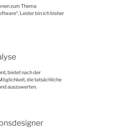
ationen zum Thema
tware“. Leider bin ich bisher
alyse
nt, bietet nach der
Möglichkeit, die tatsächliche
und auszuwerten.
ionsdesigner