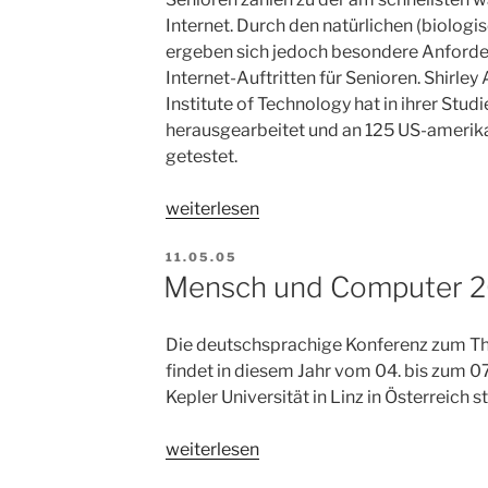
Internet. Durch den natürlichen (biolog
ergeben sich jedoch besondere Anforder
Internet-Auftritten für Senioren. Shirle
Institute of Technology hat in ihrer Stu
herausgearbeitet und an 125 US-amerika
getestet.
„Usability
weiterlesen
für
VERÖFFENTLICHT
Senioren“
11.05.05
AM
Mensch und Computer 
Die deutschsprachige Konferenz zum 
findet in diesem Jahr vom 04. bis zum 
Kepler Universität in Linz in Österreich st
„Mensch
weiterlesen
und