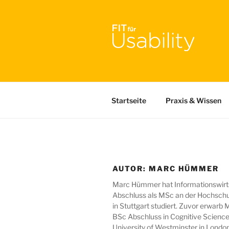
Zum
Inhalt
springen
FIT FÜR U
Online-Initiative von Usabilit
Startseite
Praxis & Wissen
AUTOR:
MARC HÜMMER
Marc Hümmer hat Informationswirt
Abschluss als MSc an der Hochschu
in Stuttgart studiert. Zuvor erwarb
BSc Abschluss in Cognitive Science
University of Westminster in London