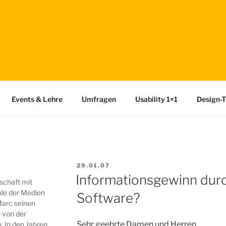
SABILITY
y-Netzwerk Bonn-Rhein-Sieg und Fraunhofer FIT zu Usability &
Events & Lehre
Umfragen
Usability 1×1
Design-T
VERÖFFENTLICHT
29.01.07
AM
Informationsgewinn dur
schaft mit
le der Medien
Software?
 Marc seinen
 von der
Sehr geehrte Damen und Herren,
. In den Jahren