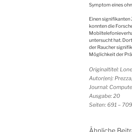
Symptom eines ohne
Einen signifikante
konnten die Forsche
Mobiltelefoniever
untersucht hat. Dor
der Raucher signifi
Möglichkeit der Prä
Originaltitel: Lo
Autor(en): Prezza, 
Journal: Compute
Ausgabe: 20
Seiten: 691 – 70
Ähnliche Beit