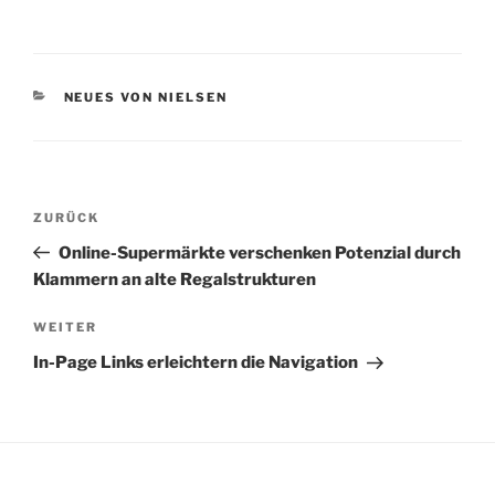
KATEGORIEN
NEUES VON NIELSEN
Beitragsnavigation
Vorheriger
ZURÜCK
Beitrag
Online-Supermärkte verschenken Potenzial durch
Klammern an alte Regalstrukturen
Nächster
WEITER
Beitrag
In-Page Links erleichtern die Navigation