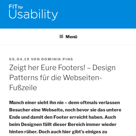
Zum
Inhalt
springen
FIT FÜR USABILITY
Online-Initiative von Usability-Netzwerk Bonn-Rhein-Sieg und
Fraunhofer FIT zu Usability & UX-Engineering
Menü
VERÖFFENTLICHT
05.04.19
VON
DOMINIK PINS
AM
Zeigt her Eure Footers! – Design
Patterns für die Webseiten-
Fußzeile
Manch einer sieht ihn nie – denn oftmals verlassen
Besucher eine Webseite, noch bevor sie das untere
Ende und damit den Footer erreicht haben. Auch
beim Designen fällt dieser Bereich immer wieder
hinten rüber. Doch auch hier gibt’s einiges zu